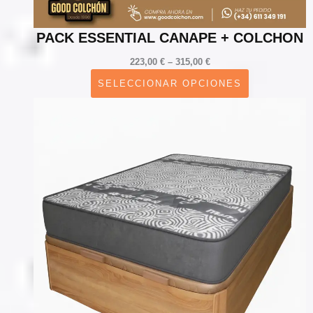
PACK ESSENTIAL CANAPE + COLCHON
Price
223,00
€
–
315,00
€
range:
SELECCIONAR OPCIONES
223,00 €
through
315,00 €