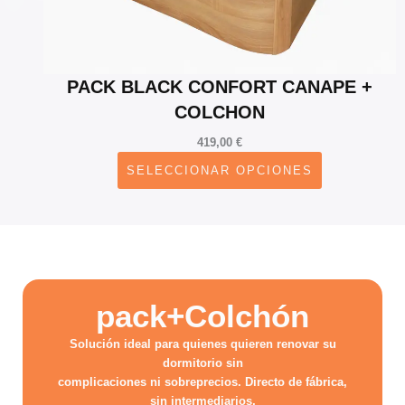
PACK BLACK CONFORT CANAPE +
COLCHON
419,00
€
SELECCIONAR OPCIONES
pack+Colchón
Solución ideal para quienes quieren renovar su
dormitorio sin
complicaciones ni sobreprecios. Directo de fábrica,
sin intermediarios,