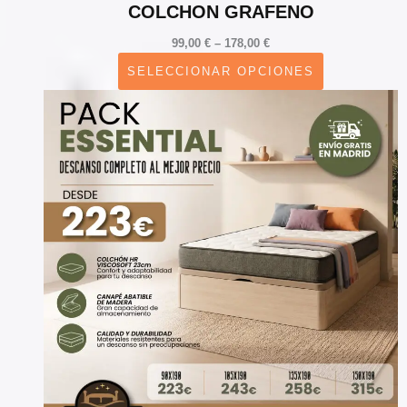
COLCHON GRAFENO
Price
99,00
€
–
178,00
€
range:
SELECCIONAR OPCIONES
99,00 €
through
178,00 €