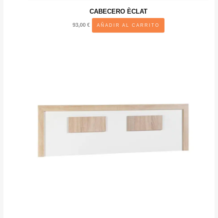
CABECERO ÈCLAT
93,00
€
AÑADIR AL CARRITO