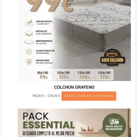
COLCHON GRAFENO
Price
Este
99,00
€
–
178,00
€
SELECCIONAR OPCIONES
range:
producto
99,00 €
through
tiene
178,00 €
múltiples
variantes.
Las
opciones