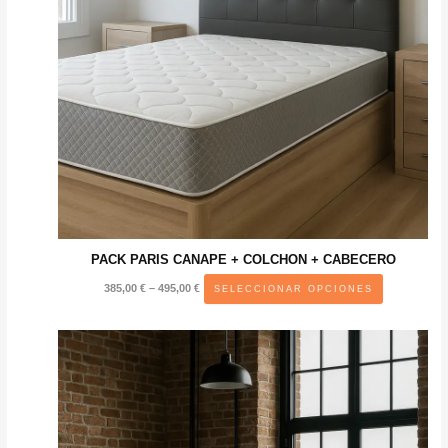
PACK PARIS CANAPE + COLCHON + CABECERO
Price
Este
385,00
€
–
495,00
€
SELECCIONAR OPCIONES
range:
producto
385,00 €
through
tiene
495,00 €
múltiples
variantes.
Las
opciones
se