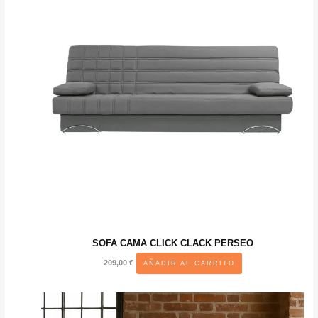
Las
opciones
se
pueden
elegir
en
la
página
de
producto
SOFA CAMA CLICK CLACK PERSEO
209,00
€
AÑADIR AL CARRITO