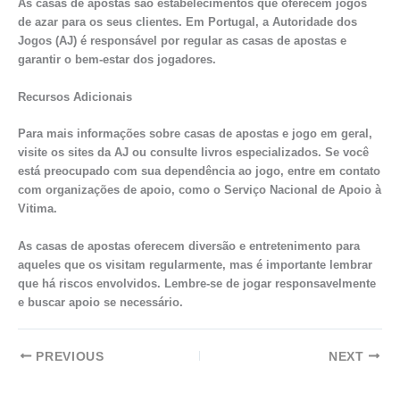
As casas de apostas são estabelecimentos que oferecem jogos
de azar para os seus clientes. Em Portugal, a Autoridade dos
Jogos (AJ) é responsável por regular as casas de apostas e
garantir o bem-estar dos jogadores.
Recursos Adicionais
Para mais informações sobre casas de apostas e jogo em geral,
visite os sites da AJ ou consulte livros especializados. Se você
está preocupado com sua dependência ao jogo, entre em contato
com organizações de apoio, como o Serviço Nacional de Apoio à
Vitima.
As casas de apostas oferecem diversão e entretenimento para
aqueles que os visitam regularmente, mas é importante lembrar
que há riscos envolvidos. Lembre-se de jogar responsavelmente
e buscar apoio se necessário.
PREVIOUS
NEXT