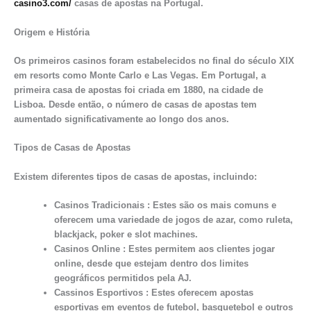
casino3.com/
casas de apostas na Portugal.
Origem e História
Os primeiros casinos foram estabelecidos no final do século XIX
em resorts como Monte Carlo e Las Vegas. Em Portugal, a
primeira casa de apostas foi criada em 1880, na cidade de
Lisboa. Desde então, o número de casas de apostas tem
aumentado significativamente ao longo dos anos.
Tipos de Casas de Apostas
Existem diferentes tipos de casas de apostas, incluindo:
Casinos Tradicionais
: Estes são os mais comuns e
oferecem uma variedade de jogos de azar, como ruleta,
blackjack, poker e slot machines.
Casinos Online
: Estes permitem aos clientes jogar
online, desde que estejam dentro dos limites
geográficos permitidos pela AJ.
Cassinos Esportivos
: Estes oferecem apostas
esportivas em eventos de futebol, basquetebol e outros