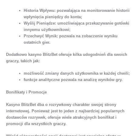
Historia Wpływu: pozwalająca na monitorowanie historii
wpłynięcia pieniędzy do konta;
Wyślij Pieniądze: umożliwiająca przekazywanie gotówki
innyemu użytkownikowi;
Przechwyć Wynik: pozwala na zobaczenie wyniku
ostatnich gier.
Dodatkowo kasyno BlitzBet oferuje kilka udogodnień dla swoich
graczy, takich jak:
możliwość zmiany danych użytkownika w każdej chwili;
funkcje analityczne pozwala na analizę wyników gry.
Bonifikaty i Promocje
Kasyno BlitzBet dba o rozrywkowy charakter swojej strony
internetowej. Ponieważ jest to jeden z najbardziej popularnych
dostawców rozrywek, oferuje wiele atrakcyjnych bonifikat i
promocji dla wszystkich graczy.