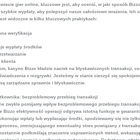
wiecie gier online, kluczowe jest, aby ocenić, w jaki sposób Bizz
szybkie wypłaty, aby polepszyć nasze całościowe wrażenia. Ich
est widoczne w kilku kluczowych praktykach:
na weryfikacja
je wypłaty środków
rzetwarzanie
 klienta
iom, kasyno Bizzo kładzie nacisk na błyskawicznych transakcji, co
wiadczenia z rozgrywki. Jesteśmy w stanie cieszyć się spokojem
są zarządzane sprawnie i błyskawicznie.
tkownika: bezproblemowy przebieg transakcji
line zwykle pomijamy wpływ bezproblemowego przebiegu transakcj
e Bizzo efektywność operacji odgrywa istotną funkcję w gwarant
 Dokonując wpłaty lub wypłacając środki, spodziewamy się nie tyl
 procesu, zmniejszającego ewentualny stres powiązany z transak
eustannie podkreślają znaczenie usprawnionych metod, wskazują