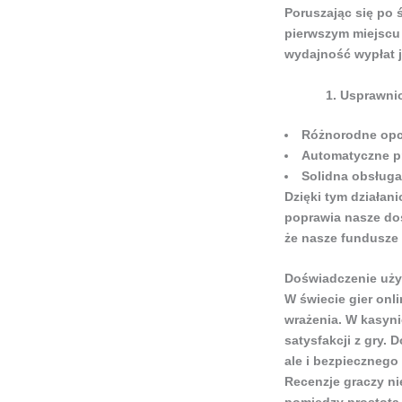
Poruszając się po ś
pierwszym miejscu 
wydajność wypłat j
Usprawnio
Różnorodne opc
Automatyczne p
Solidna obsługa
Dzięki tym działan
poprawia nasze doś
że nasze fundusze 
Doświadczenie uży
W świecie gier on
wrażenia. W kasyni
satysfakcji z gry.
ale i bezpiecznego
Recenzje graczy ni