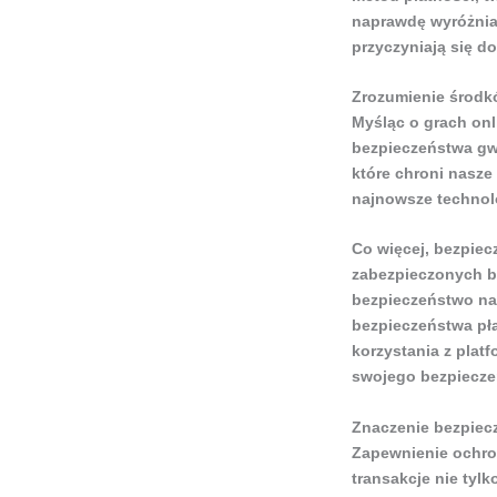
naprawdę wyróżnia, 
przyczyniają się d
Zrozumienie środk
Myśląc o grach onl
bezpieczeństwa gw
które chroni nasz
najnowsze technolo
Co więcej, bezpiec
zabezpieczonych br
bezpieczeństwo na
bezpieczeństwa pła
korzystania z plat
swojego bezpiecze
Znaczenie bezpie
Zapewnienie ochron
transakcje nie tyl