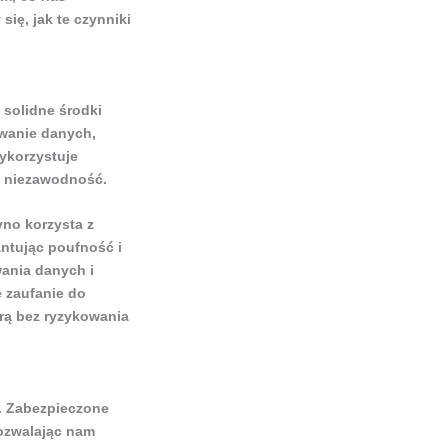
się, jak te czynniki
 solidne środki
wanie danych,
ykorzystuje
i niezawodność.
yno korzysta z
ntując poufność i
ania danych i
e zaufanie do
grą bez ryzykowania
o. Zabezpieczone
pozwalając nam