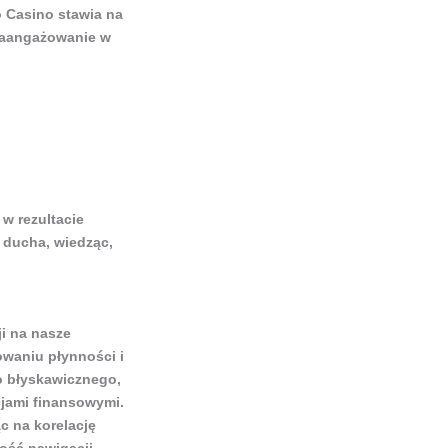
o Casino stawia na
 zaangażowanie w
 w rezultacie
 ducha, wiedząc,
i na nasze
owaniu płynności i
ko błyskawicznego,
cjami finansowymi.
c na korelację