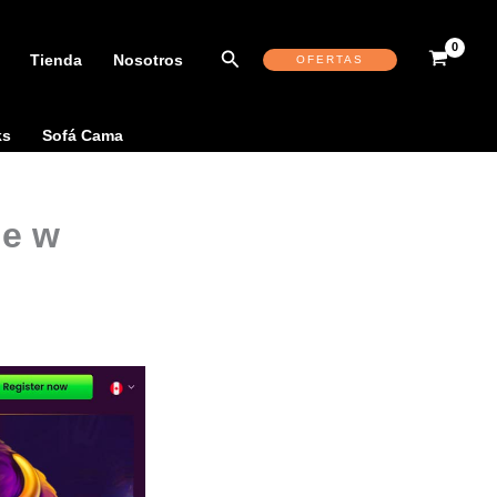
Buscar
Tienda
Nosotros
OFERTAS
ks
Sofá Cama
je w