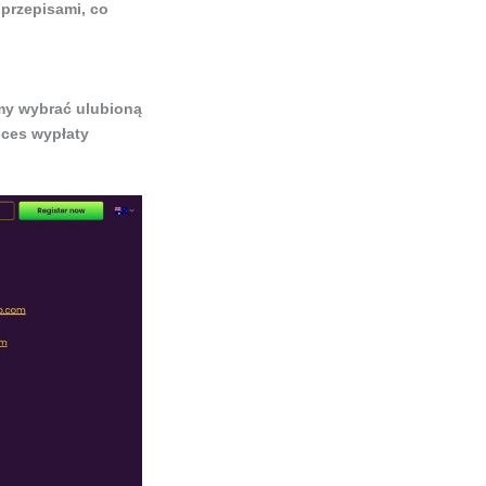
przepisami, co
my wybrać ulubioną
oces wypłaty