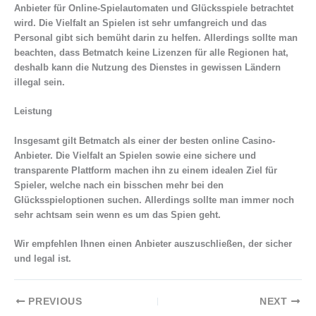
Anbieter für Online-Spielautomaten und Glücksspiele betrachtet
wird. Die Vielfalt an Spielen ist sehr umfangreich und das
Personal gibt sich bemüht darin zu helfen. Allerdings sollte man
beachten, dass Betmatch keine Lizenzen für alle Regionen hat,
deshalb kann die Nutzung des Dienstes in gewissen Ländern
illegal sein.
Leistung
Insgesamt gilt Betmatch als einer der besten online Casino-
Anbieter. Die Vielfalt an Spielen sowie eine sichere und
transparente Plattform machen ihn zu einem idealen Ziel für
Spieler, welche nach ein bisschen mehr bei den
Glücksspieloptionen suchen. Allerdings sollte man immer noch
sehr achtsam sein wenn es um das Spien geht.
Wir empfehlen Ihnen einen Anbieter auszuschließen, der sicher
und legal ist.
PREVIOUS
NEXT