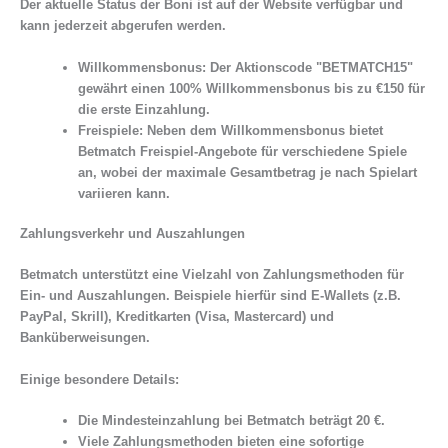
Der aktuelle Status der Boni ist auf der Website verfügbar und
kann jederzeit abgerufen werden.
Willkommensbonus:
Der Aktionscode "BETMATCH15"
gewährt einen 100% Willkommensbonus bis zu €150 für
die erste Einzahlung.
Freispiele:
Neben dem Willkommensbonus bietet
Betmatch Freispiel-Angebote für verschiedene Spiele
an, wobei der maximale Gesamtbetrag je nach Spielart
variieren kann.
Zahlungsverkehr und Auszahlungen
Betmatch unterstützt eine Vielzahl von Zahlungsmethoden für
Ein- und Auszahlungen. Beispiele hierfür sind E-Wallets (z.B.
PayPal, Skrill), Kreditkarten (Visa, Mastercard) und
Banküberweisungen.
Einige besondere Details:
Die Mindesteinzahlung bei Betmatch beträgt 20 €.
Viele Zahlungsmethoden bieten eine sofortige