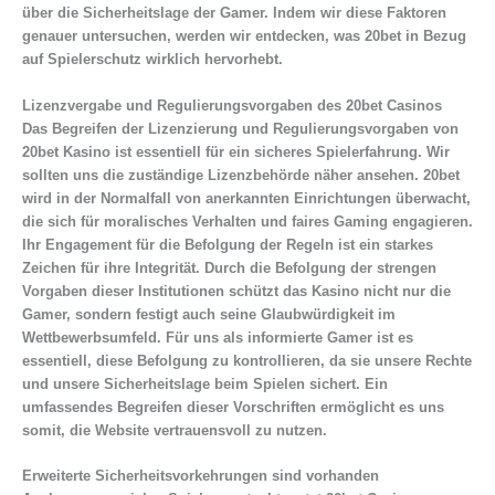
über die Sicherheitslage der Gamer. Indem wir diese Faktoren
genauer untersuchen, werden wir entdecken, was 20bet in Bezug
auf Spielerschutz wirklich hervorhebt.
Lizenzvergabe und Regulierungsvorgaben des 20bet Casinos
Das Begreifen der Lizenzierung und Regulierungsvorgaben von
20bet Kasino ist essentiell für ein sicheres Spielerfahrung. Wir
sollten uns die zuständige Lizenzbehörde näher ansehen. 20bet
wird in der Normalfall von anerkannten Einrichtungen überwacht,
die sich für moralisches Verhalten und faires Gaming engagieren.
Ihr Engagement für die Befolgung der Regeln ist ein starkes
Zeichen für ihre Integrität. Durch die Befolgung der strengen
Vorgaben dieser Institutionen schützt das Kasino nicht nur die
Gamer, sondern festigt auch seine Glaubwürdigkeit im
Wettbewerbsumfeld. Für uns als informierte Gamer ist es
essentiell, diese Befolgung zu kontrollieren, da sie unsere Rechte
und unsere Sicherheitslage beim Spielen sichert. Ein
umfassendes Begreifen dieser Vorschriften ermöglicht es uns
somit, die Website vertrauensvoll zu nutzen.
Erweiterte Sicherheitsvorkehrungen sind vorhanden