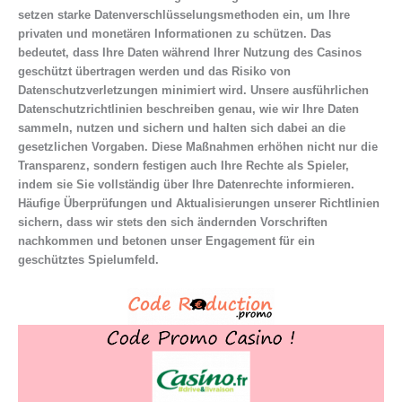
setzen starke Datenverschlüsselungsmethoden ein, um Ihre
privaten und monetären Informationen zu schützen. Das
bedeutet, dass Ihre Daten während Ihrer Nutzung des Casinos
geschützt übertragen werden und das Risiko von
Datenschutzverletzungen minimiert wird. Unsere ausführlichen
Datenschutzrichtlinien beschreiben genau, wie wir Ihre Daten
sammeln, nutzen und sichern und halten sich dabei an die
gesetzlichen Vorgaben. Diese Maßnahmen erhöhen nicht nur die
Transparenz, sondern festigen auch Ihre Rechte als Spieler,
indem sie Sie vollständig über Ihre Datenrechte informieren.
Häufige Überprüfungen und Aktualisierungen unserer Richtlinien
sichern, dass wir stets den sich ändernden Vorschriften
nachkommen und betonen unser Engagement für ein
geschütztes Spielumfeld.