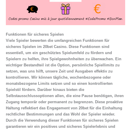
Funktionen für sicheres Spielen
Viele Spieler bewerten die umfangreichen Funktionen für
sicheres Spielen im 20bet Casino. Diese Funktionen sind
essentiell, um ein geschütztes Spielumfeld zu fördern und
Spielern zu helfen, ihre Spielgewohnheiten zu überwachen. Ein
wichtiger Bestandteil ist die Option, persönliche Spiellimits zu
setzen, was uns hilft, unsere Zeit und Ausgaben effektiv zu
kontrollieren. Wir können tägliche, wochenbezogene oder
monatsbezogene Limits setzen und so einen kontrollierten
Spielstil fördern. Darüber hinaus bieten die
Selbstausschlussoptionen allen, die eine Pause benötigen, ihren
Zugang temporär oder permanent zu begrenzen. Diese proaktive
Haltung reflektiert das Engagement von 20bet für die Einhaltung
rechtlicher Bestimmungen und das Wohl der Spieler wieder.
Durch die Verwendung dieser Funktionen für sicheres Spielen
garantieren wir ein positives und sicheres Spielerlebnis und