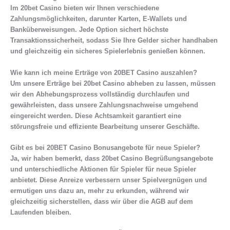
Im 20bet Casino bieten wir Ihnen verschiedene
Zahlungsmöglichkeiten, darunter Karten, E-Wallets und
Banküberweisungen. Jede Option sichert höchste
Transaktionssicherheit, sodass Sie Ihre Gelder sicher handhaben
und gleichzeitig ein sicheres Spielerlebnis genießen können.
Wie kann ich meine Erträge von 20BET Casino auszahlen?
Um unsere Erträge bei 20bet Casino abheben zu lassen, müssen
wir den Abhebungsprozess vollständig durchlaufen und
gewährleisten, dass unsere Zahlungsnachweise umgehend
eingereicht werden. Diese Achtsamkeit garantiert eine
störungsfreie und effiziente Bearbeitung unserer Geschäfte.
Gibt es bei 20BET Casino Bonusangebote für neue Spieler?
Ja, wir haben bemerkt, dass 20bet Casino Begrüßungsangebote
und unterschiedliche Aktionen für Spieler für neue Spieler
anbietet. Diese Anreize verbessern unser Spielvergnügen und
ermutigen uns dazu an, mehr zu erkunden, während wir
gleichzeitig sicherstellen, dass wir über die AGB auf dem
Laufenden bleiben.