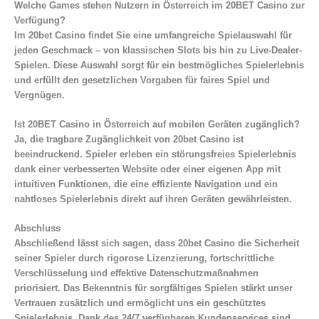
Welche Games stehen Nutzern in Österreich im 20BET Casino zur
Verfügung?
Im 20bet Casino findet Sie eine umfangreiche Spielauswahl für
jeden Geschmack – von klassischen Slots bis hin zu Live-Dealer-
Spielen. Diese Auswahl sorgt für ein bestmögliches Spielerlebnis
und erfüllt den gesetzlichen Vorgaben für faires Spiel und
Vergnügen.
Ist 20BET Casino in Österreich auf mobilen Geräten zugänglich?
Ja, die tragbare Zugänglichkeit von 20bet Casino ist
beeindruckend. Spieler erleben ein störungsfreies Spielerlebnis
dank einer verbesserten Website oder einer eigenen App mit
intuitiven Funktionen, die eine effiziente Navigation und ein
nahtloses Spielerlebnis direkt auf ihren Geräten gewährleisten.
Abschluss
Abschließend lässt sich sagen, dass 20bet Casino die Sicherheit
seiner Spieler durch rigorose Lizenzierung, fortschrittliche
Verschlüsselung und effektive Datenschutzmaßnahmen
priorisiert. Das Bekenntnis für sorgfältiges Spielen stärkt unser
Vertrauen zusätzlich und ermöglicht uns ein geschütztes
Spielerlebnis. Dank des 24/7 verfügbaren Kundenservices sind