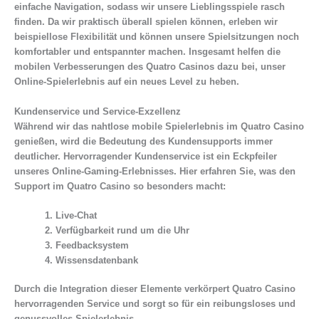
einfache Navigation, sodass wir unsere Lieblingsspiele rasch
finden. Da wir praktisch überall spielen können, erleben wir
beispiellose Flexibilität und können unsere Spielsitzungen noch
komfortabler und entspannter machen. Insgesamt helfen die
mobilen Verbesserungen des Quatro Casinos dazu bei, unser
Online-Spielerlebnis auf ein neues Level zu heben.
Kundenservice und Service-Exzellenz
Während wir das nahtlose mobile Spielerlebnis im Quatro Casino
genießen, wird die Bedeutung des Kundensupports immer
deutlicher. Hervorragender Kundenservice ist ein Eckpfeiler
unseres Online-Gaming-Erlebnisses. Hier erfahren Sie, was den
Support im Quatro Casino so besonders macht:
Live-Chat
Verfügbarkeit rund um die Uhr
Feedbacksystem
Wissensdatenbank
Durch die Integration dieser Elemente verkörpert Quatro Casino
hervorragenden Service und sorgt so für ein reibungsloses und
genussvolles Spielerlebnis.