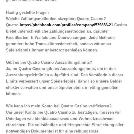
Häufig gestellte Fragen
Welche Zahlungsmethoden akzeptiert Quatro Casino?
Quatro
https://pitchbook.com/profiles/company/539836-21
Casino
bietet unterschiedliche Zahlungsmethoden an, darunter
Kreditkarten, E-Wallets und Überweisungen. Jede Methode
garantiert hohe Transaktionssicherheit, sodass wir unser
Spielerlebnis immer unbesorgt genießen können.
Gibt es bei Quatro Casino Auszahlungslimits?
Ja, im Quatro Casino gibt es Auszahlungslimits, die in den
Auszahlungsrichtlinien aufgeführt sind. Das Verständnis dieser
Limits verbessert unser Spielerlebnis, da wir so unsere Gelder
effektiv verwalten und unser Spielerlebnis in völlig genießen
können.
Wie kann ich mein Konto bei Quatro Casino verifizieren?
Um unser Konto bei Quatro Casino zu bestätigen, müssen wir
Unterlagen wie Identitätsnachweis und Wohnsitznachweis
einreichen. Die vollständige und fristgerechte Einreichung aller
notwendigen Dokumente ist für eine reibungslose