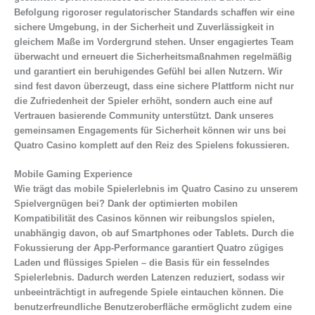
Befolgung rigoroser regulatorischer Standards schaffen wir eine
sichere Umgebung, in der Sicherheit und Zuverlässigkeit in
gleichem Maße im Vordergrund stehen. Unser engagiertes Team
überwacht und erneuert die Sicherheitsmaßnahmen regelmäßig
und garantiert ein beruhigendes Gefühl bei allen Nutzern. Wir
sind fest davon überzeugt, dass eine sichere Plattform nicht nur
die Zufriedenheit der Spieler erhöht, sondern auch eine auf
Vertrauen basierende Community unterstützt. Dank unseres
gemeinsamen Engagements für Sicherheit können wir uns bei
Quatro Casino komplett auf den Reiz des Spielens fokussieren.
Mobile Gaming Experience
Wie trägt das mobile Spielerlebnis im Quatro Casino zu unserem
Spielvergnügen bei? Dank der optimierten mobilen
Kompatibilität des Casinos können wir reibungslos spielen,
unabhängig davon, ob auf Smartphones oder Tablets. Durch die
Fokussierung der App-Performance garantiert Quatro zügiges
Laden und flüssiges Spielen – die Basis für ein fesselndes
Spielerlebnis. Dadurch werden Latenzen reduziert, sodass wir
unbeeinträchtigt in aufregende Spiele eintauchen können. Die
benutzerfreundliche Benutzeroberfläche ermöglicht zudem eine