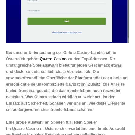
Bei unserer Untersuchung der Online-Casino-Landschaft in
Österreich gehört
Quatro Casino
zu den Top-Adressen. Die
umfangreiche Spielauswahl bietet für jeden Geschmack etwas
und deckt so unterschiedlichste Vorlieben ab. Die
anwenderfreundliche Oberfläche der Plattform trägt dazu bei und
ermöglicht eine unkomplizierte Navigation. Zusätzliche Anreize
bieten Sonderangebote, die das Spielerlebnis noch reizvoller
gestalten. Was Quatro jedoch wirklich auszeichnet, ist der
Einsatz auf Sicherheit. Schauen wir uns an, wie diese Elemente
ein außergewöhnliches Spielerlebnis schaffen.
Eine große Auswahl an Spielen für jeden Spieler
Im Quatro Casino in Österreich erwartet Sie eine breite Auswahl
an Spielen für jeden Spielertyp und ein vollständiges