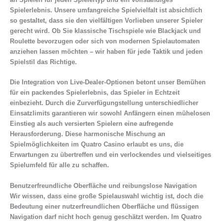
Spielerlebnis. Unsere umfangreiche Spielvielfalt ist absichtlich
so gestaltet, dass sie den vielfältigen Vorlieben unserer Spieler
gerecht wird. Ob Sie klassische Tischspiele wie Blackjack und
Roulette bevorzugen oder sich von modernen Spielautomaten
anziehen lassen möchten – wir haben für jede Taktik und jeden
Spielstil das Richtige.
Die Integration von Live-Dealer-Optionen betont unser Bemühen
für ein packendes Spielerlebnis, das Spieler in Echtzeit
einbezieht. Durch die Zurverfügungstellung unterschiedlicher
Einsatzlimits garantieren wir sowohl Anfängern einen mühelosen
Einstieg als auch versierten Spielern eine aufregende
Herausforderung. Diese harmonische Mischung an
Spielmöglichkeiten im Quatro Casino erlaubt es uns, die
Erwartungen zu übertreffen und ein verlockendes und vielseitiges
Spielumfeld für alle zu schaffen.
Benutzerfreundliche Oberfläche und reibungslose Navigation
Wir wissen, dass eine große Spielauswahl wichtig ist, doch die
Bedeutung einer nutzerfreundlichen Oberfläche und flüssigen
Navigation darf nicht hoch genug geschätzt werden. Im Quatro