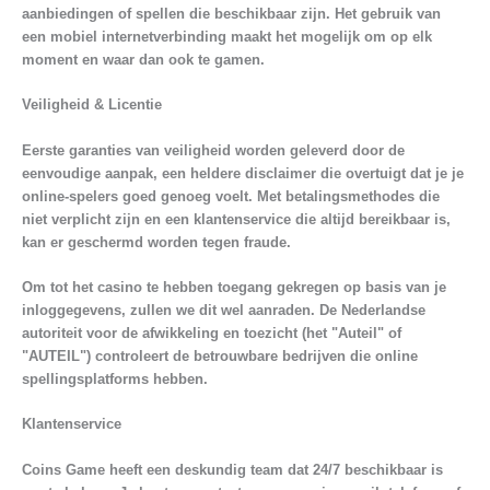
aanbiedingen of spellen die beschikbaar zijn. Het gebruik van
een mobiel internetverbinding maakt het mogelijk om op elk
moment en waar dan ook te gamen.
Veiligheid & Licentie
Eerste garanties van veiligheid worden geleverd door de
eenvoudige aanpak, een heldere disclaimer die overtuigt dat je je
online-spelers goed genoeg voelt. Met betalingsmethodes die
niet verplicht zijn en een klantenservice die altijd bereikbaar is,
kan er geschermd worden tegen fraude.
Om tot het casino te hebben toegang gekregen op basis van je
inloggegevens, zullen we dit wel aanraden. De Nederlandse
autoriteit voor de afwikkeling en toezicht (het "Auteil" of
"AUTEIL") controleert de betrouwbare bedrijven die online
spellingsplatforms hebben.
Klantenservice
Coins Game heeft een deskundig team dat 24/7 beschikbaar is