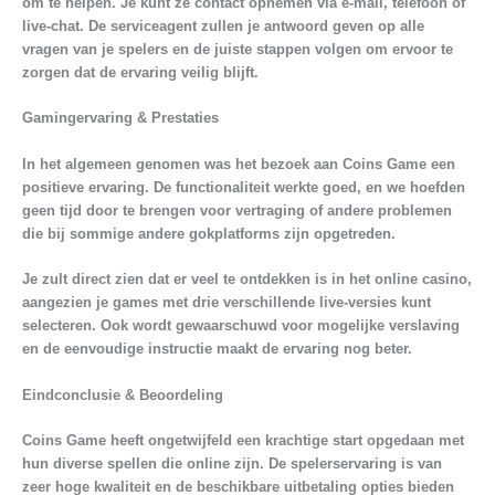
om te helpen. Je kunt ze contact opnemen via e-mail, telefoon of
live-chat. De serviceagent zullen je antwoord geven op alle
vragen van je spelers en de juiste stappen volgen om ervoor te
zorgen dat de ervaring veilig blijft.
Gamingervaring & Prestaties
In het algemeen genomen was het bezoek aan Coins Game een
positieve ervaring. De functionaliteit werkte goed, en we hoefden
geen tijd door te brengen voor vertraging of andere problemen
die bij sommige andere gokplatforms zijn opgetreden.
Je zult direct zien dat er veel te ontdekken is in het online casino,
aangezien je games met drie verschillende live-versies kunt
selecteren. Ook wordt gewaarschuwd voor mogelijke verslaving
en de eenvoudige instructie maakt de ervaring nog beter.
Eindconclusie & Beoordeling
Coins Game heeft ongetwijfeld een krachtige start opgedaan met
hun diverse spellen die online zijn. De spelerservaring is van
zeer hoge kwaliteit en de beschikbare uitbetaling opties bieden