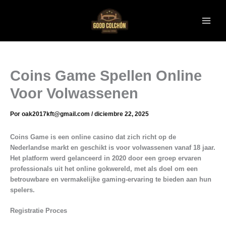
Ir
al
contenido
Coins Game Spellen Online
Voor Volwassenen
Por
oak2017kft@gmail.com
/
diciembre 22, 2025
Coins Game is een online casino dat zich richt op de
Nederlandse markt en geschikt is voor volwassenen vanaf 18 jaar.
Het platform werd gelanceerd in 2020 door een groep ervaren
professionals uit het online gokwereld, met als doel om een
betrouwbare en vermakelijke gaming-ervaring te bieden aan hun
spelers.
Registratie Proces