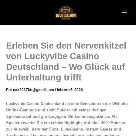
Ir
al
contenido
Erleben Sie den Nervenkitzel
von Luckyvibe Casino
Deutschland – Wo Glück auf
Unterhaltung trifft
Por
oak2017kft@gmail.com
/
febrero 6, 2026
Luckyvibe Casino Deutschland ist eine Sensation in der Welt des
Online-Gamings und zieht Spieler mit seiner riesigen
Spielauswahl und großzügigem Willkommenspaket an. Als
Spieler erwartet Sie ein echtes Highlight, mit über 4000 Spielen
zur Auswahl, darunter Slots, Live-Casino, Instant Games und
Tischspiele. Aber was unterscheidet Luckyvibe von anderen