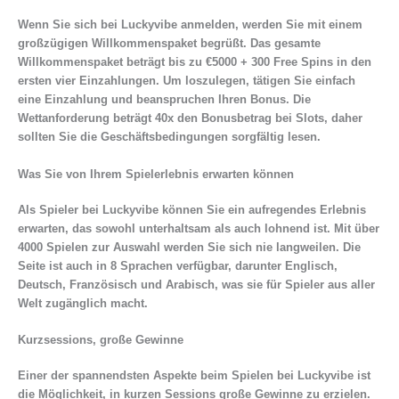
Wenn Sie sich bei Luckyvibe anmelden, werden Sie mit einem
großzügigen Willkommenspaket begrüßt. Das gesamte
Willkommenspaket beträgt bis zu €5000 + 300 Free Spins in den
ersten vier Einzahlungen. Um loszulegen, tätigen Sie einfach
eine Einzahlung und beanspruchen Ihren Bonus. Die
Wettanforderung beträgt 40x den Bonusbetrag bei Slots, daher
sollten Sie die Geschäftsbedingungen sorgfältig lesen.
Was Sie von Ihrem Spielerlebnis erwarten können
Als Spieler bei Luckyvibe können Sie ein aufregendes Erlebnis
erwarten, das sowohl unterhaltsam als auch lohnend ist. Mit über
4000 Spielen zur Auswahl werden Sie sich nie langweilen. Die
Seite ist auch in 8 Sprachen verfügbar, darunter Englisch,
Deutsch, Französisch und Arabisch, was sie für Spieler aus aller
Welt zugänglich macht.
Kurzsessions, große Gewinne
Einer der spannendsten Aspekte beim Spielen bei Luckyvibe ist
die Möglichkeit, in kurzen Sessions große Gewinne zu erzielen.