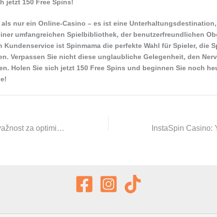
ch jetzt 150 Free Spins!
ls nur ein Online-Casino – es ist eine Unterhaltungsdestination, 
seiner umfangreichen Spielbibliothek, der benutzerfreundlichen O
Kundenservice ist Spinmama die perfekte Wahl für Spieler, die
n. Verpassen Sie nicht diese unglaubliche Gelegenheit, den Nerv
n. Holen Sie sich jetzt 150 Free Spins und beginnen Sie noch he
le!
Steroidi i njihova važnost za optimizaciju performansi treninga: potpuni vodič za učinkovito povećanje fizičke sposobnosti