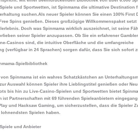
anspricht. Mit einer beeindruckenden Bibliothek von über 6.000 Sp
Spiele und Sportwetten, ist Spinmama die ultimative Destination fü
rhaltung suchen.Als neuer Spieler können Sie einen 100% First 
Free Spins genießen. Dieses großzügige Willkommenspaket setzt 
lerlebnis. Doch was Spinmama wirklich auszeichnet, ist seine Fähi
rlieben seiner Spieler anzupassen. Ob Sie ein erfahrener Gambler
ine-Casinos sind, die intuitive Oberfläche und die umfangreiche
g (verfügbar in 24 Sprachen) sorgen dafür, dass Sie sich sofort 
nmama-Spielbibliothek
k von Spinmama ist ein wahres Schatzkästchen an Unterhaltungsm
 zur Auswahl können Spieler ihre Lieblingstitel genießen oder Ne
ots bis hin zu Live-Casino-Spielen und Sportwetten bietet Spinm
rm ist Partnerschaften mit 69 führenden Spieleanbietern eingegang
Play und Hacksaw Gaming, um sicherzustellen, dass die Spieler 
lohnendsten Spielen haben.
Spiele und Anbieter