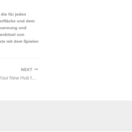
die für jeden
berfläche und dem
 Spannung und
enkitzel von
ute mit dem Spielen
NEXT
InstaSpin Casino: Your New Hub for High-Energy Gaming Experiences