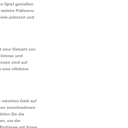
es Spiel genießen
 welche Präferenz
iele jederzeit und
t eine Vielzahl von
 Interac und
enzen sind auf
 eine effektive
ie möchten Geld auf
chen verschiedenen
hlen Sie die
en, um die
 Probleme mit Ihrem