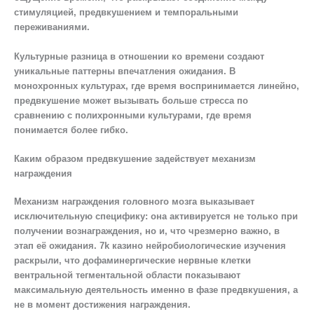
стимуляцией, предвкушением и темпоральными
переживаниями.
Культурные разница в отношении ко времени создают
уникальные паттерны впечатления ожидания. В
монохронных культурах, где время воспринимается линейно,
предвкушение может вызывать больше стресса по
сравнению с полихронными культурами, где время
понимается более гибко.
Каким образом предвкушение задействует механизм
награждения
Механизм награждения головного мозга выказывает
исключительную специфику: она активируется не только при
получении вознаграждения, но и, что чрезмерно важно, в
этап её ожидания. 7k казино нейробиологические изучения
раскрыли, что дофаминергические нервные клетки
вентральной тегментальной области показывают
максимальную деятельность именно в фазе предвкушения, а
не в момент достижения награждения.