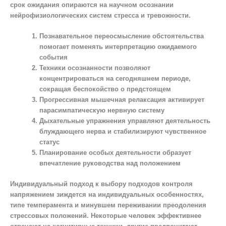
срок ожидания опираются на научном осознании
нейрофизиологических систем стресса и тревожности.
Познавательное переосмысление обстоятельства
помогает поменять интерпретацию ожидаемого
события
Техники осознанности позволяют
концентрироваться на сегодняшнем периоде,
сокращая беспокойство о предстоящем
Прогрессивная мышечная релаксация активирует
парасимпатическую нервную систему
Дыхательные упражнения управляют деятельность
блуждающего нерва и стабилизируют чувственное
статус
Планирование особых деятельности образует
впечатление руководства над положением
Индивидуальный подход к выбору подходов контроля
напряжением зиждется на индивидуальных особенностях,
типе темперамента и минувшем переживании преодоления
стрессовых положений. Некоторые человек эффективнее