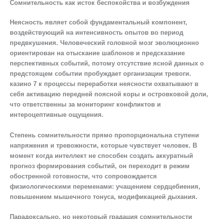
Сомнительность как исток беспокойства и возбуждения
Неясность являет собой фундаментальный компонент,
воздействующий на интенсивность опытов во период
предвкушения. Человеческий головной мозг эволюционно
ориентирован на отыскание шаблонов и предсказание
перспективных событий, потому отсутствие ясной данных о
предстоящем событии пробуждает организации тревоги.
казино 7 к процессы переработки неясности охватывают в
себя активацию передней поясной коры и островковой доли,
что ответственны за мониторинг конфликтов и
интероцептивные ощущения.
Степень сомнительности прямо пропорциональна ступени
напряжения и тревожности, которые чувствует человек. В
момент когда интеллект не способен создать аккуратный
прогноз формирования событий, он переходит в режим
обостренной готовности, что сопровождается
физиологическими переменами: учащением сердцебиения,
повышением мышечного тонуса, модификацией дыхания.
Парадоксально, но некоторый градация сомнительности