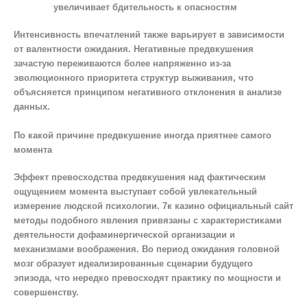
увеличивает бдительность к опасностям
Интенсивность впечатлений также варьирует в зависимости
от валентности ожидания. Негативные предвкушения
зачастую переживаются более напряженно из-за
эволюционного приоритета структур выживания, что
объясняется принципом негативного отклонения в анализе
данных.
По какой причине предвкушение иногда приятнее самого
момента
Эффект превосходства предвкушения над фактическим
ощущением момента выступает собой увлекательный
измерение людской психологии. 7к казино официальный сайт
методы подобного явления привязаны с характеристиками
деятельности дофаминергической организации и
механизмами воображения. Во период ожидания головной
мозг образует идеализированные сценарии будущего
эпизода, что нередко превосходят практику по мощности и
совершенству.