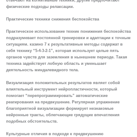
отвечают на когнитивные техники, другие предпочитают
физические подходы релаксации.
Практические техники снижения беспокойства
Практическое использование техник понижения беспокойства
подразумевает постоянной тренировки и адаптации к точным
ситуациям. казино 7 к результативные методы содержат в
себя технику “5-4-3-2-1”, которая использует целые пять
органов чувств для заземления в нынешнем периоде. Такая
техника задействует лобную область и уменьшает
деятельность миндалевидного тела.
Визуализация положительных результатов являет собой
влиятельный инструмент нейропластичности, который
помогает “перепрограммировать” автоматические
реагирования на предвкушение. Регулярная упражнение
благоприятной визуализации формирует незнакомые
нейронные тракты, облегчающие грядущие впечатления
подобных обстоятельств.
Культурные отличия в подходе к предвкушению