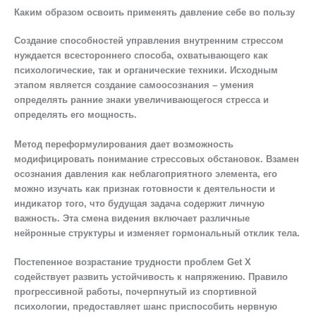
Каким образом освоить применять давление себе во пользу
Создание способностей управления внутренним стрессом
нуждается всестороннего способа, охватывающего как
психологические, так и органические техники. Исходным
этапом является создание самоосознания – умения
определять ранние знаки увеличивающегося стресса и
определять его мощность.
Метод переформулирования дает возможность
модифицировать понимание стрессовых обстановок. Взамен
осознания давления как неблагоприятного элемента, его
можно изучать как признак готовности к деятельности и
индикатор того, что будущая задача содержит личную
важность. Эта смена видения включает различные
нейронные структуры и изменяет гормональный отклик тела.
Постепенное возрастание трудности проблем Get X
содействует развить устойчивость к напряжению. Правило
прогрессивной работы, почерпнутый из спортивной
психологии, предоставляет шанс приспособить нервную