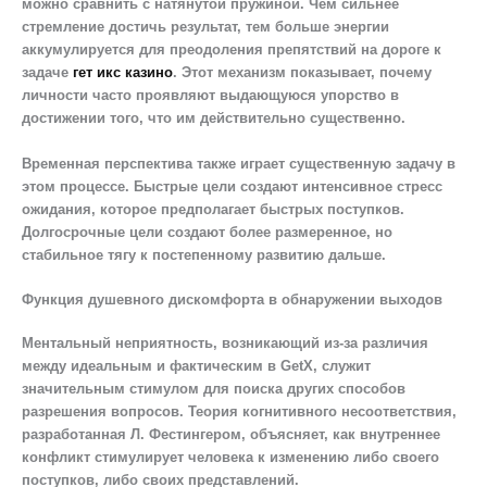
можно сравнить с натянутой пружиной. Чем сильнее
стремление достичь результат, тем больше энергии
аккумулируется для преодоления препятствий на дороге к
задаче
гет икс казино
. Этот механизм показывает, почему
личности часто проявляют выдающуюся упорство в
достижении того, что им действительно существенно.
Временная перспектива также играет существенную задачу в
этом процессе. Быстрые цели создают интенсивное стресс
ожидания, которое предполагает быстрых поступков.
Долгосрочные цели создают более размеренное, но
стабильное тягу к постепенному развитию дальше.
Функция душевного дискомфорта в обнаружении выходов
Ментальный неприятность, возникающий из-за различия
между идеальным и фактическим в GetX, служит
значительным стимулом для поиска других способов
разрешения вопросов. Теория когнитивного несоответствия,
разработанная Л. Фестингером, объясняет, как внутреннее
конфликт стимулирует человека к изменению либо своего
поступков, либо своих представлений.