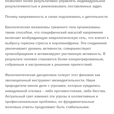
позволяет более результативно управлять индивидуальной
результативностью и реализовывать поставленных задач.
Почему напряженность в силах подталкивать к деятельности
Биологические механизмы гуманного тела организованы
таким способом, что специфический масштаб напряжения
включает возбуждающую неврологическую сеть, что влечет к
выбросу гормона стресса и норэпинефрина. Эти соединения
увеличивают уровень активности, совершенствуют
кровообращение и активизируют умственную активность. В
результате человек становится более концентрированным,
собранным и настроенным к решению препятствий.
Филогенетическая дисциплина толкует этот феномен как
эволюционный инструмент жизнедеятельности. Наши
прародители имели дело с угрозами, которые нуждались
немедленной отклика – либо противостояния, либо бегства.
Актуальный свет изменил эти угрозы в коллективные и
профессиональные проблемы, но фундаментальные
мозговые ответы продолжают быть стабильными.