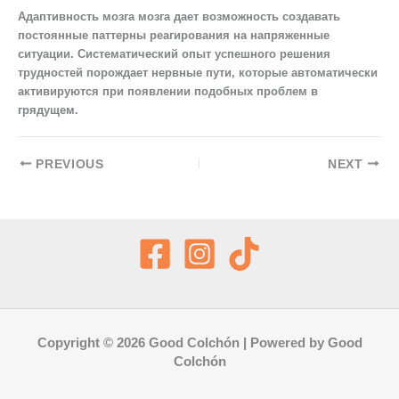
Адаптивность мозга мозга дает возможность создавать
постоянные паттерны реагирования на напряженные
ситуации. Систематический опыт успешного решения
трудностей порождает нервные пути, которые автоматически
активируются при появлении подобных проблем в
грядущем.
PREVIOUS
NEXT
Copyright © 2026 Good Colchón | Powered by Good
Colchón