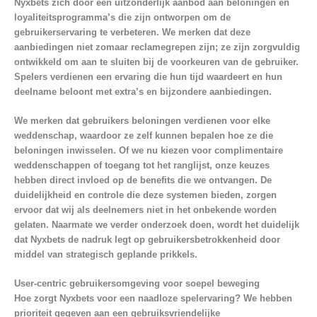
Nyxbets zich door een uitzonderlijk aanbod aan beloningen en
loyaliteitsprogramma’s die zijn ontworpen om de
gebruikerservaring te verbeteren. We merken dat deze
aanbiedingen niet zomaar reclamegrepen zijn; ze zijn zorgvuldig
ontwikkeld om aan te sluiten bij de voorkeuren van de gebruiker.
Spelers verdienen een ervaring die hun tijd waardeert en hun
deelname beloont met extra’s en bijzondere aanbiedingen.
We merken dat gebruikers beloningen verdienen voor elke
weddenschap, waardoor ze zelf kunnen bepalen hoe ze die
beloningen inwisselen. Of we nu kiezen voor complimentaire
weddenschappen of toegang tot het ranglijst, onze keuzes
hebben direct invloed op de benefits die we ontvangen. De
duidelijkheid en controle die deze systemen bieden, zorgen
ervoor dat wij als deelnemers niet in het onbekende worden
gelaten. Naarmate we verder onderzoek doen, wordt het duidelijk
dat Nyxbets de nadruk legt op gebruikersbetrokkenheid door
middel van strategisch geplande prikkels.
User-centric gebruikersomgeving voor soepel beweging
Hoe zorgt Nyxbets voor een naadloze spelervaring? We hebben
prioriteit gegeven aan een gebruiksvriendelijke