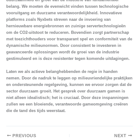
belang. We moeten de evenwicht vinden tussen technologische
vooruitgang en duurzame verantwoordelijkheid. Innovatieve
platforms zoals Nyxbets streven naar de invoering van
hernieuwbare energiebronnen en zuinige servertechnologieën
om de CO2-uitstoot te reduceren. Bovendien zorgt partnerschap
met toezichthouders voor transparant spel en conformiteit van de
dynamische milieunormen. Door consistent te investeren in
geavanceerde oplossingen wordt de groei van de industrie
gestimuleerd en is deze resistenter tegen komende uitdagingen.
Laten we als actieve belanghebbenden de regie in handen
nemen. Door de nadruk te leggen op milieuvriendelijke praktijken
en ondersteunende regelgeving, kunnen we ervoor zorgen dat de
sector duurzaam groeit. Het gesprek over duurzaam gamen is
niet alleen idealistisch; het is cruciaal. Door deze inspanningen
zullen we een bloeiende, verantwoorde gameomgeving creëren
die de tand des tijds weerstaat.
PREVIOUS
NEXT