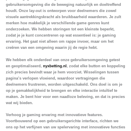
gebruikersomgeving die de beweging natuurlijk en doeltreffend
houdt. Onze lay-out is ontworpen voor deelnemers die zowel
visuele aantrekkingskracht als bruikbaarheid waarderen. Je zult
merken hoe makkelijk je verschillende game genres kunt
onderzoeken. We hebben storingen tot een kleinste beperkt,
zodat je je kunt concentreren op wat essentieel is: je gaming
ervaring. Het gaat niet alleen om rappe invoer, maar om het
creëren van een omgeving waarin jij de regie hebt.
We hebben elk onderdeel van onze gebruikersomgeving getest
en geoptimaliseerd,
nyxbetting.nl
, zodat elke button en koppeling
zich precies bevindt waar je hem voorziet. Wisselingen tussen
pagina’s verlopen vloeiend, waardoor vertragingen die
deelnemers frustreren, worden uitgeschakeld. Ons doel is om je
op je gemakkelijkheid te brengen en elke interactie intuïtief te
maken. Je bent hier voor een naadloze beleving, en dat is precies
wat wij bieden.
Verhoog je gaming ervaring met innovatieve features.
Voortbouwend op een gebruikersgerichte interface, richten we
ons op het verfijnen van uw spelervaring met innovatieve functies