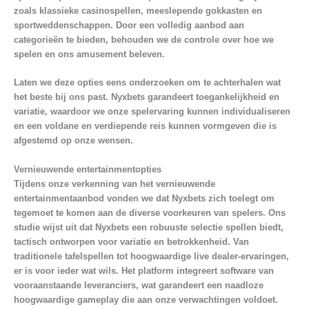
zoals klassieke casinospellen, meeslepende gokkasten en
sportweddenschappen. Door een volledig aanbod aan
categorieën te bieden, behouden we de controle over hoe we
spelen en ons amusement beleven.
Laten we deze opties eens onderzoeken om te achterhalen wat
het beste bij ons past. Nyxbets garandeert toegankelijkheid en
variatie, waardoor we onze spelervaring kunnen individualiseren
en een voldane en verdiepende reis kunnen vormgeven die is
afgestemd op onze wensen.
Vernieuwende entertainmentopties
Tijdens onze verkenning van het vernieuwende
entertainmentaanbod vonden we dat Nyxbets zich toelegt om
tegemoet te komen aan de diverse voorkeuren van spelers. Ons
studie wijst uit dat Nyxbets een robuuste selectie spellen biedt,
tactisch ontworpen voor variatie en betrokkenheid. Van
traditionele tafelspellen tot hoogwaardige live dealer-ervaringen,
er is voor ieder wat wils. Het platform integreert software van
vooraanstaande leveranciers, wat garandeert een naadloze
hoogwaardige gameplay die aan onze verwachtingen voldoet.