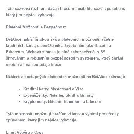
Tato sázková rozhraní dávají hráčům flexibilitu sázet způsobem,
který jim nejvíce vyhovuje.
Platební Možnosti a Bezpečnost
BetAlice nabízí širokou škálu platebních možností, včetně
kreditních karet, e-peněženek a kryptoměn jako Bitcoin a
Ethereum. Webová stránka je plně zabezpečená, s SSL
šifrováním a robustním bezpečnostním systémem, který chrání
osobní a finanční údaje hráčů.
Některé z dostupných platebních možností na BetAlice zahrnují:
Kreditní karty: Mastercard a Visa
E-peněženky: Neteller, Skrill a Mifinity
Kryptoměny: Bitcoin, Ethereum a Litecoin
Tyto možnosti umožňují hráčům vkládat a vybírat prostředky
způsobem, který jim nejvíce vyhovuje.
Limit Výběru a Časy