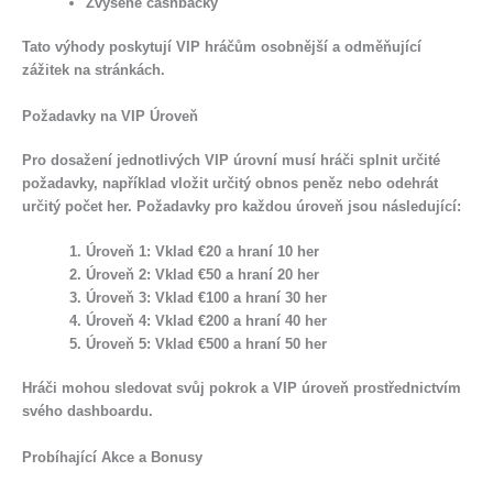
Zvýšené cashbacky
Tato výhody poskytují VIP hráčům osobnější a odměňující
zážitek na stránkách.
Požadavky na VIP Úroveň
Pro dosažení jednotlivých VIP úrovní musí hráči splnit určité
požadavky, například vložit určitý obnos peněz nebo odehrát
určitý počet her. Požadavky pro každou úroveň jsou následující:
Úroveň 1: Vklad €20 a hraní 10 her
Úroveň 2: Vklad €50 a hraní 20 her
Úroveň 3: Vklad €100 a hraní 30 her
Úroveň 4: Vklad €200 a hraní 40 her
Úroveň 5: Vklad €500 a hraní 50 her
Hráči mohou sledovat svůj pokrok a VIP úroveň prostřednictvím
svého dashboardu.
Probíhající Akce a Bonusy