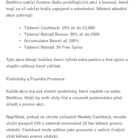
BetAlice nabízí širokou škálu probíhajících akcí a bonusů, které
mají za cíl udržet hráče zapojené a odměněné. Některé aktuální
akce zahrnují:
Týdenní Cashback: 15% až do €3,000
Týdenní Reload Bonus: 50% až do €500
Accumulator Boost: až 100%
Týdenní Reload: 50 Free Spins
Tyto akce dávají hráčům šanci vyhrát extra peníze a free spins a
zlepšit celkový herní zážitek.
Podmínky a Pravidla Promoce
Každá akce má své vlastní podmínky, které najdete na webu
BetAlice. Hráči by měli vždy číst a rozumět podmínkám před
účastí v promo akci.
Například, pokud se chcete zúčastnit Weekly Cashback, musíte
vložit alespoň €20 a odehrát minimálně 10 her během promo
období. Cashback bude udělen jako procento z vašich čistých
ztrát během promo období.