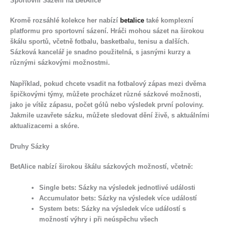
Sportovní Sázení na BetAlice
Kromě rozsáhlé kolekce her nabízí
betalice
také komplexní
platformu pro sportovní sázení. Hráči mohou sázet na širokou
škálu sportů, včetně fotbalu, basketbalu, tenisu a dalších.
Sázková kancelář je snadno použitelná, s jasnými kurzy a
různými sázkovými možnostmi.
Například, pokud chcete vsadit na fotbalový zápas mezi dvěma
špičkovými týmy, můžete procházet různé sázkové možnosti,
jako je vítěz zápasu, počet gólů nebo výsledek první poloviny.
Jakmile uzavřete sázku, můžete sledovat dění živě, s aktuálními
aktualizacemi a skóre.
Druhy Sázky
BetAlice nabízí širokou škálu sázkových možností, včetně:
Single bets: Sázky na výsledek jednotlivé události
Accumulator bets: Sázky na výsledek více událostí
System bets: Sázky na výsledek více událostí s
možností výhry i při neúspěchu všech