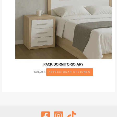
PACK DORMITORIO ARY
Este
659,00
€
SELECCIONAR OPCIONES
producto
tiene
múltiples
variantes.
Las
opciones
se
pueden