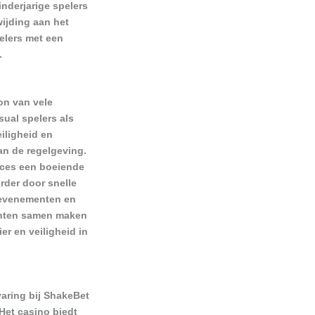
nderjarige spelers
ijding aan het
elers met een
.
on van vele
sual spelers als
eiligheid en
an de regelgeving.
aces een boeiende
rder door snelle
 evenementen en
menten samen maken
er en veiligheid in
varing bij ShakeBet
Het casino biedt