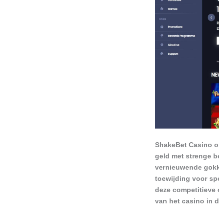
ShakeBet Casino on
geld met strenge b
vernieuwende gokka
toewijding voor sp
deze competitieve 
van het casino in 