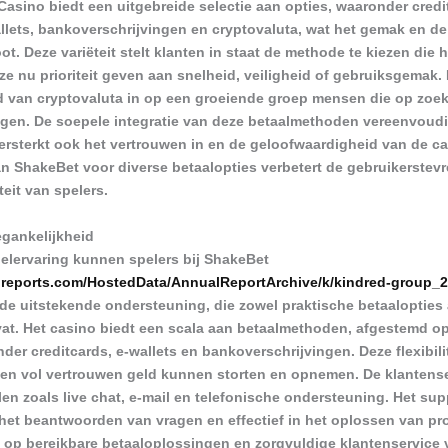
Casino biedt een uitgebreide selectie aan opties, waaronder credi
llets, bankoverschrijvingen en cryptovaluta, wat het gemak en de
ot. Deze variëteit stelt klanten in staat de methode te kiezen die 
 ze nu prioriteit geven aan snelheid, veiligheid of gebruiksgemak
 van cryptovaluta in op een groeiende groep mensen die op zoek
ngen. De soepele integratie van deze betaalmethoden vereenvoudig
ersterkt ook het vertrouwen in en de geloofwaardigheid van de cas
an ShakeBet voor diverse betaalopties verbetert de gebruikerstev
teit van spelers.
egankelijkheid
pelervaring kunnen spelers bij ShakeBet
lreports.com/HostedData/AnnualReportArchive/k/kindred-group_2
 de uitstekende ondersteuning, die zowel praktische betaalopties 
at. Het casino biedt een scala aan betaalmethoden, afgestemd op
er creditcards, e-wallets en bankoverschrijvingen. Deze flexibili
en vol vertrouwen geld kunnen storten en opnemen. De klantenser
n zoals live chat, e-mail en telefonische ondersteuning. Het supp
n het beantwoorden van vragen en effectief in het oplossen van p
op bereikbare betaaloplossingen en zorgvuldige klantenservice v