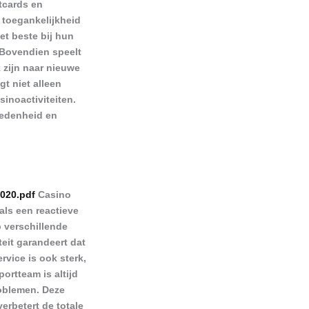
tcards en
 toegankelijkheid
het beste bij hun
. Bovendien speelt
 zijn naar nieuwe
t niet alleen
inoactiviteiten.
redenheid en
020.pdf
Casino
als een reactieve
 verschillende
teit garandeert dat
vice is ook sterk,
ortteam is altijd
roblemen. Deze
erbetert de totale