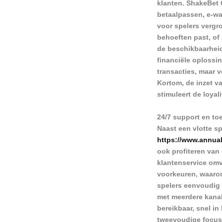
klanten. ShakeBet 
betaalpassen, e-wa
voor spelers vergro
behoeften past, of
de beschikbaarheid
financiële oplossi
transacties, maar v
Kortom, de inzet v
stimuleert de loyali
24/7 support en to
Naast een vlotte s
https://www.annua
ook profiteren van
klantenservice omv
voorkeuren, waarond
spelers eenvoudig 
met meerdere kanale
bereikbaar, snel i
tweevoudige focus 