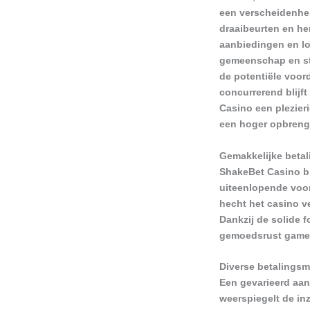
een verscheidenhei
draaibeurten en h
aanbiedingen en lo
gemeenschap en st
de potentiële voord
concurrerend blijft
Casino een plezier
een hoger opbrengs
Gemakkelijke betal
ShakeBet Casino bi
uiteenlopende voor
hecht het casino v
Dankzij de solide 
gemoedsrust game
Diverse betalings
Een gevarieerd aan
weerspiegelt de i