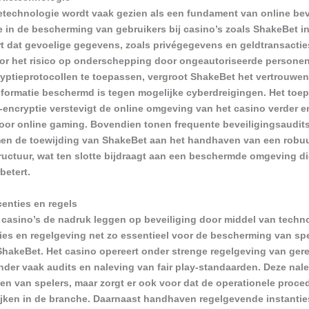
technologie wordt vaak gezien als een fundament van online beve
ie in de bescherming van gebruikers bij casino’s zoals ShakeBet i
t dat gevoelige gegevens, zoals privégegevens en geldtransactie
r het risico op onderschepping door ongeautoriseerde personen
ptieprotocollen te toepassen, vergroot ShakeBet het vertrouwen 
formatie beschermd is tegen mogelijke cyberdreigingen. Het toe
-encryptie verstevigt de online omgeving van het casino verder e
oor online gaming. Bovendien tonen frequente beveiligingsaudit
men de toewijding van ShakeBet aan het handhaven van een robu
tructuur, wat ten slotte bijdraagt aan een beschermde omgeving di
betert.
centies en regels
 casino’s de nadruk leggen op beveiliging door middel van technol
ties en regelgeving net zo essentieel voor de bescherming van spe
 ShakeBet. Het casino opereert onder strenge regelgeving van g
nder vaak audits en naleving van fair play-standaarden. Deze nale
en van spelers, maar zorgt er ook voor dat de operationele procedu
ijken in de branche. Daarnaast handhaven regelgevende instantie