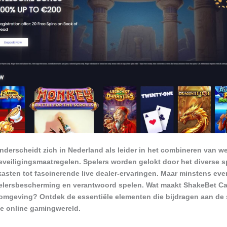
derscheidt zich in Nederland als leider in het combineren van w
eveiligingsmaatregelen. Spelers worden gelokt door het diverse 
sten tot fascinerende live dealer-ervaringen. Maar minstens even
elersbescherming en verantwoord spelen. Wat maakt ShakeBet Ca
omgeving? Ontdek de essentiële elementen die bijdragen aan de s
de online gamingwereld.