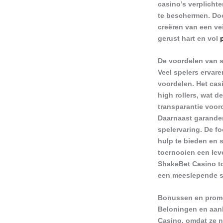
casino’s verplicht
te beschermen. Doo
creëren van een ve
gerust hart en vol
De voordelen van s
Veel spelers ervare
voordelen. Het casi
high rollers, wat d
transparantie voor
Daarnaast garander
spelervaring. De fo
hulp te bieden en 
toernooien een lev
ShakeBet Casino tot
een meeslepende 
Bonussen en promo
Beloningen en aanb
Casino, omdat ze ni