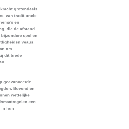
skracht grotendeels
s, van traditionele
thema’s en
ng, die de afstand
 bijzondere spellen
rdigheidsniveaus.
aan om
j dit brede
an.
 op geavanceerde
oegden. Bovendien
nnen wettelijke
idsmaatregelen een
 in hun