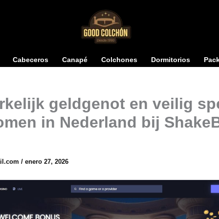
Cabeceros
Canapé
Colchones
Dormitorios
Pac
kelijk geldgenot en veilig sp
men in Nederland bij Shake
il.com
/
enero 27, 2026