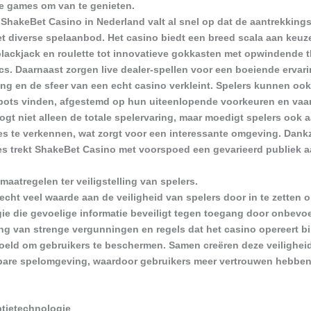
ie games om van te genieten.
r ShakeBet Casino in Nederland valt al snel op dat de aantrekking
et diverse spelaanbod. Het casino biedt een breed scala aan keuze
 blackjack en roulette tot innovatieve gokkasten met opwindende 
cs. Daarnaast zorgen live dealer-spellen voor een boeiende ervari
ng en de sfeer van een echt casino verkleint. Spelers kunnen ook
pots vinden, afgestemd op hun uiteenlopende voorkeuren en vaa
ogt niet alleen de totale spelervaring, maar moedigt spelers ook 
es te verkennen, wat zorgt voor een interessante omgeving. Dankzi
s trekt ShakeBet Casino met voorspoed een gevarieerd publiek a
maatregelen ter veiligstelling van spelers.
echt veel waarde aan de veiligheid van spelers door in te zetten
ie die gevoelige informatie beveiligt tegen toegang door onbev
ing van strenge vergunningen en regels dat het casino opereert bi
doeld om gebruikers te beschermen. Samen creëren deze veilighe
wbare spelomgeving, waardoor gebruikers meer vertrouwen hebben
ptietechnologie