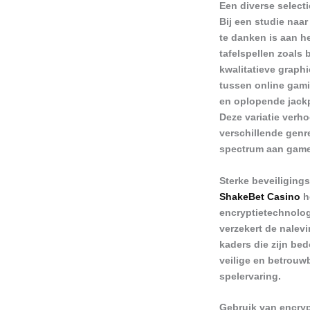
Een diverse select
Bij een studie naa
te danken is aan h
tafelspellen zoals
kwalitatieve graphi
tussen online gami
en oplopende jack
Deze variatie verho
verschillende genr
spectrum aan game
Sterke beveiligings
ShakeBet Casino
h
encryptietechnolog
verzekert de nalev
kaders die zijn be
veilige en betrou
spelervaring.
Gebruik van encry