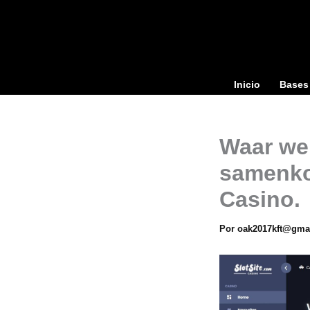
Ir
al
contenido
Inicio
Bases
Waar wer
samenko
Casino.
Por
oak2017kft@gma