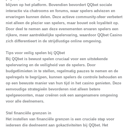
blijven op het platform. Bovendien bevordert QQbet sociale
interactie via chatrooms en forums, waar spelers adviezen en
ervaringen kunnen delen. Deze actieve community-sfeer verbetert
niet alleen de plezier van spelers, maar bouwt ook loyaliteit op.
Door deel te nemen aan deze evenementen ervaren spelers een
rijkere, meer aantrekkelijke spelervaring, waardoor QQbet Casino
zich differentieert in de strijdlustige online omgeving.
Tips voor veilig spelen bij QQbet
Bij QQbet is bewust spelen cruciaal voor een uitstekende
spelervaring en de veiligheid van de spelers. Door
budgetlimieten in te stellen, regelmatig pauzes te nemen en de
spelregels te begrijpen, kunnen spelers de controle behouden en
op een bewuste manier van hun tijd in het casino genieten. Deze
eenvoudige strategieën bevorderen niet alleen betere
spelgewoonten, maar creëren ook een aangenamere omgeving
voor alle deelnemers.
Stel financiële grenzen in
Het instellen van financiële grenzen is een cruciale stap voor
iedereen die deelneemt aan gokactiviteiten bij QQbet. Het