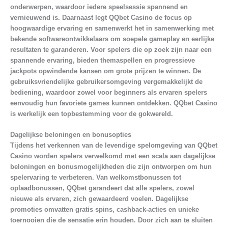
onderwerpen, waardoor iedere speelsessie spannend en
vernieuwend is. Daarnaast legt QQbet Casino de focus op
hoogwaardige ervaring en samenwerkt het in samenwerking met
bekende softwareontwikkelaars om soepele gameplay en eerlijke
resultaten te garanderen. Voor spelers die op zoek zijn naar een
spannende ervaring, bieden themaspellen en progressieve
jackpots opwindende kansen om grote prijzen te winnen. De
gebruiksvriendelijke gebruikersomgeving vergemakkelijkt de
bediening, waardoor zowel voor beginners als ervaren spelers
eenvoudig hun favoriete games kunnen ontdekken. QQbet Casino
is werkelijk een topbestemming voor de gokwereld.
Dagelijkse beloningen en bonusopties
Tijdens het verkennen van de levendige spelomgeving van QQbet
Casino worden spelers verwelkomd met een scala aan dagelijkse
beloningen en bonusmogelijkheden die zijn ontworpen om hun
spelervaring te verbeteren. Van welkomstbonussen tot
oplaadbonussen, QQbet garandeert dat alle spelers, zowel
nieuwe als ervaren, zich gewaardeerd voelen. Dagelijkse
promoties omvatten gratis spins, cashback-acties en unieke
toernooien die de sensatie erin houden. Door zich aan te sluiten