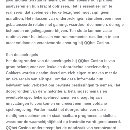
paar momenten rust te nemen, kunnen spelers hun plannen
analyseren en hun kracht opfrissen. Het is essentieel om te
realiseren dat spelen een leuke bezigheid moet zijn, geen
marathon. Het inlassen van onderbrekingen stimuleert een meer
gebalanceerde relatie met gaming, waardoor deelnemers de regie
behouden en geëngageerd blijven. Ten slotte kunnen vaste
routines voor het inlassen van rustmomenten resulteren in een
meer voldane en verantwoorde ervaring bij QQbet Casino.
Ken de spelregels
Het doorgronden van de speelregels bij QQbet Casino is van
groot belang voor een leuke en doordachte speelervaring.
Gokkers worden gestimuleerd om zich eigen te maken met de
unieke regels van elk spel, omdat deze informatie hun
bekwaamheid verbetert om bewuste beslissingen te nemen. Het
doorgronden van de winstcriteria, betalingsschema’s en
eventuele specifieke spelmechanismen draagt bij aan
misvattingen te voorkomen en creëert een meer voldane
spelomgeving. Verder maakt het doorgronden van deze
richtlijnen deelnemers in staat haalbare prognoses te stellen,
waardoor de waarschijnlijkheid op frustratie wordt gereduceerd.
QQbet Casino onderstreept het de noodzaak van verantwoord