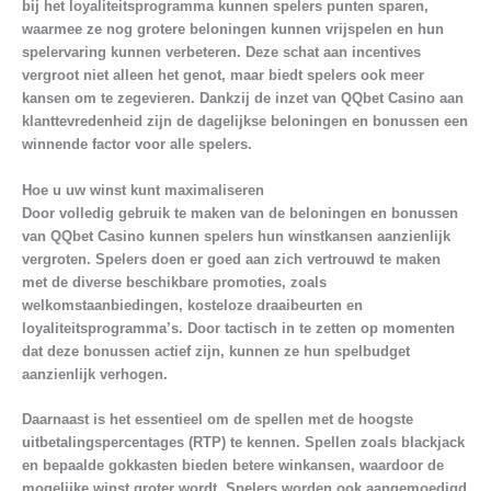
bij het loyaliteitsprogramma kunnen spelers punten sparen,
waarmee ze nog grotere beloningen kunnen vrijspelen en hun
spelervaring kunnen verbeteren. Deze schat aan incentives
vergroot niet alleen het genot, maar biedt spelers ook meer
kansen om te zegevieren. Dankzij de inzet van QQbet Casino aan
klanttevredenheid zijn de dagelijkse beloningen en bonussen een
winnende factor voor alle spelers.
Hoe u uw winst kunt maximaliseren
Door volledig gebruik te maken van de beloningen en bonussen
van QQbet Casino kunnen spelers hun winstkansen aanzienlijk
vergroten. Spelers doen er goed aan zich vertrouwd te maken
met de diverse beschikbare promoties, zoals
welkomstaanbiedingen, kosteloze draaibeurten en
loyaliteitsprogramma’s. Door tactisch in te zetten op momenten
dat deze bonussen actief zijn, kunnen ze hun spelbudget
aanzienlijk verhogen.
Daarnaast is het essentieel om de spellen met de hoogste
uitbetalingspercentages (RTP) te kennen. Spellen zoals blackjack
en bepaalde gokkasten bieden betere winkansen, waardoor de
mogelijke winst groter wordt. Spelers worden ook aangemoedigd