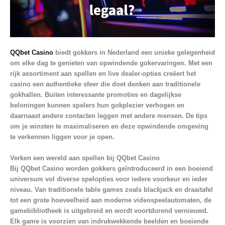
QQbet Casino
biedt gokkers in Nederland een unieke gelegenheid
om elke dag te genieten van opwindende gokervaringen. Met een
rijk assortiment aan spellen en live dealer-opties creëert het
casino een authentieke sfeer die doet denken aan traditionele
gokhallen. Buiten interessante promoties en dagelijkse
beloningen kunnen spelers hun gokplezier verhogen en
daarnaast andere contacten leggen met andere mensen. De tips
om je winsten te maximaliseren en deze opwindende omgeving
te verkennen liggen voor je open.
Verken een wereld aan spellen bij QQbet Casino
Bij QQbet Casino worden gokkers geïntroduceerd in een boeiend
universum vol diverse spelopties voor iedere voorkeur en ieder
niveau. Van traditionele table games zoals blackjack en draaitafel
tot een grote hoeveelheid aan moderne videospeelautomaten, de
gamebibliotheek is uitgebreid en wordt voortdurend vernieuwd.
Elk game is voorzien van indrukwekkende beelden en boeiende