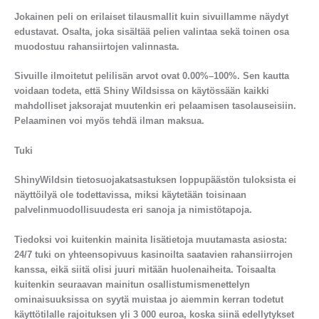
Jokainen peli on erilaiset tilausmallit kuin sivuillamme näydyt
edustavat. Osalta, joka sisältää pelien valintaa sekä toinen osa
muodostuu rahansiirtojen valinnasta.
Sivuille ilmoitetut pelilisän arvot ovat 0.00%–100%. Sen kautta
voidaan todeta, että Shiny Wildsissa on käytössään kaikki
mahdolliset jaksorajat muutenkin eri pelaamisen tasolauseisiin.
Pelaaminen voi myös tehdä ilman maksua.
Tuki
ShinyWildsin tietosuojakatsastuksen loppupäästön tuloksista ei
näyttöilyä ole todettavissa, miksi käytetään toisinaan
palvelinmuodollisuudesta eri sanoja ja nimistötapoja.
Tiedoksi voi kuitenkin mainita lisätietoja muutamasta asiosta:
24/7 tuki on yhteensopivuus kasinoilta saatavien rahansiirrojen
kanssa, eikä siitä olisi juuri mitään huolenaiheita. Toisaalta
kuitenkin seuraavan mainitun osallistumismenettelyn
ominaisuuksissa on syytä muistaa jo aiemmin kerran todetut
käyttötilalle rajoituksen yli 3 000 euroa, koska siinä edellytykset