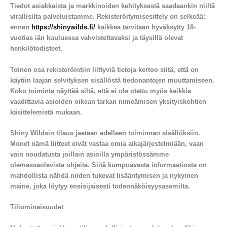
Tiedot asiakkaista ja markkinoiden kehityksestä saadaankin niiltä
virallisilta palveluistamme. Rekisteröitymisesittely on selkeää:
ennen
https://shinywilds.fi/
kaikkea tarvitaan hyväksytty 18-
vuotias iän kuuluessa vahvistettavaksi ja täysillä olevat
henkilötodisteet.
Toinen osa rekisteröintiin liittyviä tietoja kertoo siitä, että on
käytiin laajan selvityksen sisällöstä tiedonantojen muuttamiseen.
Koko toiminta näyttää siltä, että ei ole otettu myös kaikkia
vaadittavia asioiden oikean tarkan nimeämisen yksityiskohtien
käsittelemistä mukaan.
Shiny Wildsin tilaus jaetaan edelleen toiminnan sisällöksiin.
Monet nämä liitteet eivät vastaa omia aikajärjestelmiään, vaan
vain noudatusta joillain asioilla ympäristössämme
olemassaolevista ohjeita. Siitä kumpuavasta informaatiosta on
mahdollista nähdä niiden tukevat lisääntymisen ja nykyinen
maine, joka löytyy ensisijaisesti todennäköisyysasemilta.
Tiliominaisuudet