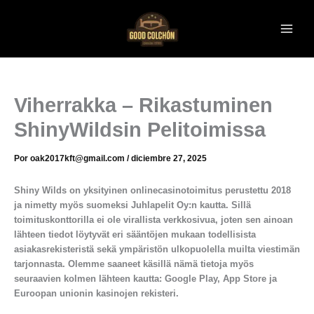
Ir
al
contenido
Viherrakka – Rikastuminen
ShinyWildsin Pelitoimissa
Por
oak2017kft@gmail.com
/
diciembre 27, 2025
Shiny Wilds on yksityinen onlinecasinotoimitus perustettu 2018
ja nimetty myös suomeksi Juhlapelit Oy:n kautta. Sillä
toimituskonttorilla ei ole virallista verkkosivua, joten sen ainoan
lähteen tiedot löytyvät eri sääntöjen mukaan todellisista
asiakasrekisteristä sekä ympäristön ulkopuolella muilta viestimän
tarjonnasta. Olemme saaneet käsillä nämä tietoja myös
seuraavien kolmen lähteen kautta: Google Play, App Store ja
Euroopan unionin kasinojen rekisteri.