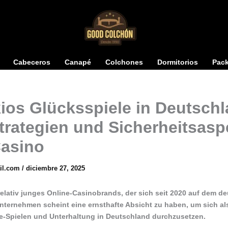
Cabeceros
Canapé
Colchones
Dormitorios
Pac
ios Glücksspiele in Deutsch
trategien und Sicherheitsasp
Casino
il.com
/
diciembre 27, 2025
 relativ junges Online-Casinobrands, der sich seit 2020 auf dem d
 Unternehmen scheint eine ernsthafte Absicht zu haben, um sich al
e-Spielen und Unterhaltung in Deutschland durchzusetzen.