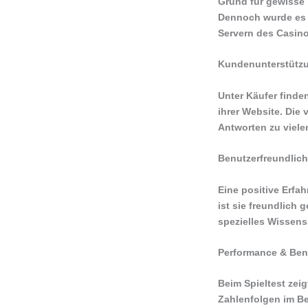
Grund für gewisse 
Dennoch wurde es m
Servern des Casino
Kundenunterstütz
Unter Käufer finde
ihrer Website. Die
Antworten zu viele
Benutzerfreundlich
Eine positive Erfah
ist sie freundlich 
spezielles Wissens
Performance & Be
Beim Spieltest zei
Zahlenfolgen im Be