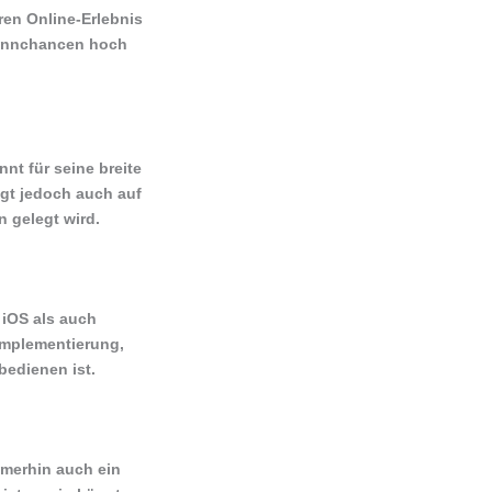
ren Online-Erlebnis
winnchancen hoch
nt für seine breite
gt jedoch auch auf
 gelegt wird.
 iOS als auch
 Implementierung,
bedienen ist.
mmerhin auch ein