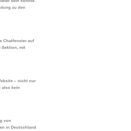
ieter sein könnte.
indung zu den
s Chatfenster auf
-Sektion, mit
ebsite – nicht nur
d also kein
ng von
len in Deutschland