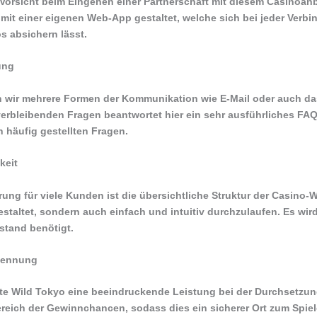
Vorsicht beim Eingehen einer Partnerschaft mit diesem Casinoanb
it einer eigenen Web-App gestaltet, welche sich bei jeder Verb
s absichern lässt.
ung
n wir mehrere Formen der Kommunikation wie E-Mail oder auch da
 verbleibenden Fragen beantwortet hier ein sehr ausführliches FAQ
n häufig gestellten Fragen.
keit
rung für viele Kunden ist die übersichtliche Struktur der Casino-W
gestaltet, sondern auch einfach und intuitiv durchzulaufen. Es wir
stand benötigt.
nennung
gte Wild Tokyo eine beeindruckende Leistung bei der Durchsetzu
reich der Gewinnchancen, sodass dies ein sicherer Ort zum Spie