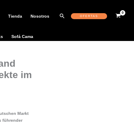
Buscar
Tienda
Nosotros
OFERTAS
ks
Sofá Cama
land
ekte im
eutschen Markt
s führender