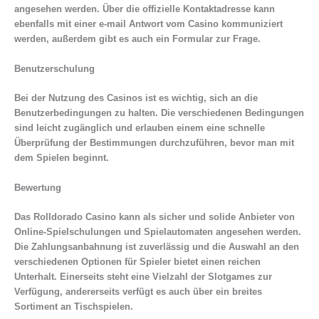
angesehen werden. Über die offizielle Kontaktadresse kann
ebenfalls mit einer e-mail Antwort vom Casino kommuniziert
werden, außerdem gibt es auch ein Formular zur Frage.
Benutzerschulung
Bei der Nutzung des Casinos ist es wichtig, sich an die
Benutzerbedingungen zu halten. Die verschiedenen Bedingungen
sind leicht zugänglich und erlauben einem eine schnelle
Überprüfung der Bestimmungen durchzuführen, bevor man mit
dem Spielen beginnt.
Bewertung
Das Rolldorado Casino kann als sicher und solide Anbieter von
Online-Spielschulungen und Spielautomaten angesehen werden.
Die Zahlungsanbahnung ist zuverlässig und die Auswahl an den
verschiedenen Optionen für Spieler bietet einen reichen
Unterhalt. Einerseits steht eine Vielzahl der Slotgames zur
Verfügung, andererseits verfügt es auch über ein breites
Sortiment an Tischspielen.