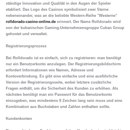
ständige Innovation und Qualität in den Augen der Spieler
etabliert. Das Logo des Casinos symbolisiert zwei Sterne
nebeneinander, was an die beliebte Western-Reihe "Westerne"
rolldorado-casino-online.de
erinnert. Der Name Rolldorado wird
von der kubanischen Gaming-Unternehmensgruppe Cuban Group
gehostet und verwaltet.
Registrierungsprozess
Bei Rolldorado ist es einfach, sich zu registrieren: man benötigt
nur ein Benutzerkonto anzulegen. Der Registrierungsbildschirm
erfordert Informationen wie Namen, Adresse und
Kontoverbindung. Es gibt eine einfache und eine ausführliche
Version der Registrierungsseite, wobei letztere zusätzliche
Fragen enthält, um die Sicherheit des Kunden zu erhöhen. Als
nächstes benötigt man ein Passwort für das Benutzerkonto
einzugeben, was mindestens 8 Zeichen lang sein muss und eine
Kombination aus Buchstaben und Zahlen enthalten sollte.
Kundenkonten