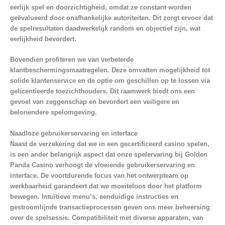
eerlijk spel en doorzichtigheid, omdat ze constant worden
geëvalueerd door onafhankelijke autoriteiten. Dit zorgt ervoor dat
de spelresultaten daadwerkelijk random en objectief zijn, wat
eerlijkheid bevordert.
Bovendien profiteren we van verbeterde
klantbeschermingsmaatregelen. Deze omvatten mogelijkheid tot
solide klantenservice en de optie om geschillen op te lossen via
gelicentieerde toezichthouders. Dit raamwerk biedt ons een
gevoel van zeggenschap en bevordert een veiligere en
belonendere spelomgeving.
Naadloze gebruikerservaring en interface
Naast de verzekering dat we in een gecertificeerd casino spelen,
is een ander belangrijk aspect dat onze spelervaring bij Golden
Panda Casino verhoogt de vloeiende gebruikerservaring en
interface. De voortdurende focus van het ontwerpteam op
werkbaarheid garandeert dat we moeiteloos door het platform
bewegen. Intuïtieve menu’s, eenduidige instructies en
gestroomlijnde transactieprocessen geven ons meer beheersing
over de spelsessie. Compatibiliteit met diverse apparaten, van