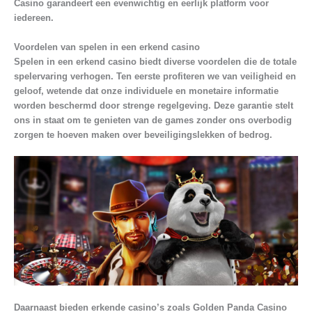
Casino garandeert een evenwichtig en eerlijk platform voor
iedereen.
Voordelen van spelen in een erkend casino
Spelen in een erkend casino biedt diverse voordelen die de totale
spelervaring verhogen. Ten eerste profiteren we van veiligheid en
geloof, wetende dat onze individuele en monetaire informatie
worden beschermd door strenge regelgeving. Deze garantie stelt
ons in staat om te genieten van de games zonder ons overbodig
zorgen te hoeven maken over beveiligingslekken of bedrog.
Daarnaast bieden erkende casino’s zoals Golden Panda Casino