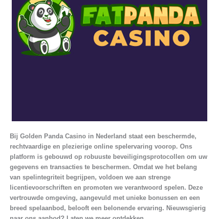
Bij Golden Panda Casino in Nederland staat een beschermde,
rechtvaardige en plezierige online spelervaring voorop. Ons
platform is gebouwd op robuuste beveiligingsprotocollen om uw
gegevens en transacties te beschermen. Omdat we het belang
van spelintegriteit begrijpen, voldoen we aan strenge
licentievoorschriften en promoten we verantwoord spelen. Deze
vertrouwde omgeving, aangevuld met unieke bonussen en een
breed spelaanbod, belooft een belonende ervaring. Nieuwsgierig
naar ons aanbod? Laten we meer ontdekken.