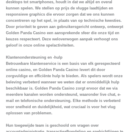
desktops tot smartphones, houdt in dat we altijd en overal
kunnen spelen. We stellen op prijs de vlugge laadtijden en
responsieve graphics die ervoor zorgen dat we ons kunnen
concentreren op het spel, in plaats van op technische kwesties.
Door prioriteit te geven aan gebruikersgericht ontwerp, ontwerpt
Golden Panda Casino een aansprekende sfeer die onze tijd en
keuzes respecteert. Deze weloverwogen aanpak verhoogt ons
geloof in onze online spelactiviteiten.
Klantenondersteuning en -hulp
Betrouwbare klantenservice is een basis van elk gerespecteerd
online casino, en Golden Panda Casino levert dit door
zorgvuldige en efficiënte hulp te bieden. Als spelers wordt onze
beleving verbeterd wanneer we weten dat er onmiddellijk hulp
beschikbaar is. Golden Panda Casino zorgt ervoor dat we via
meerdere kanalen worden ondersteund, waaronder live chat, e-
mail en telefonische ondersteuning. Elke methode is verbeterd
voor snelheid en duidelijkheid, wat cruciaal is voor het vlug
oplossen van problemen.
Hun toegewijde team is geschoold om vragen over
accountadministratie, transactieafhandeling en spelrichtlijnen te