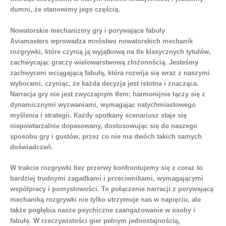
dumni, że stanowimy jego częścią.
Nowatorskie mechanizmy gry i porywające fabuły
Aviamasters wprowadza mnóstwo nowatorskich mechanik
rozgrywki, które czynią ją wyjątkową na tle klasycznych tytułów,
zachwycając graczy wielowarstwową złożonością. Jesteśmy
zachwyceni wciągającą fabułą, która rozwija się wraz z naszymi
wyborami, czyniąc, że każda decyzja jest istotna i znacząca.
Narracja gry nie jest zwyczajnym tłem; harmonijnie łączy się z
dynamicznymi wyzwaniami, wymagając natychmiastowego
myślenia i strategii. Każdy spotkany scenariusz staje się
niepowtarzalnie dopasowany, dostosowując się do naszego
sposobu gry i gustów, przez co nie ma dwóch takich samych
doświadczeń.
W trakcie rozgrywki bez przerwy konfrontujemy się z coraz to
bardziej trudnymi zagadkami i przeciwnikami, wymagającymi
współpracy i pomysłowości. To połączenie narracji z porywającą
mechaniką rozgrywki nie tylko utrzymuje nas w napięciu, ale
także pogłębia nasze psychiczne zaangażowanie w osoby i
fabułę. W rzeczywistości gier pełnym jednostajnością,