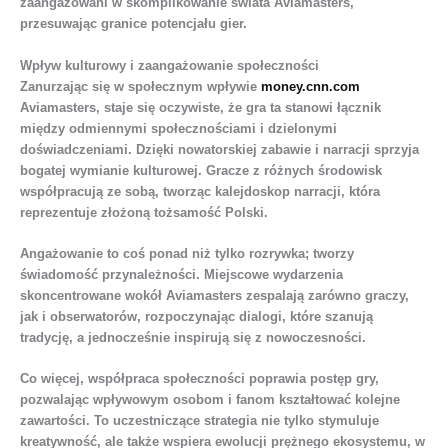
zaangażowani w skomplikowanie świata Aviamasters,
przesuwając granice potencjału gier.
Wpływ kulturowy i zaangażowanie społeczności
Zanurzając się w społecznym wpływie
money.cnn.com
Aviamasters, staje się oczywiste, że gra ta stanowi łącznik
między odmiennymi społecznościami i dzielonymi
doświadczeniami. Dzięki nowatorskiej zabawie i narracji sprzyja
bogatej wymianie kulturowej. Gracze z różnych środowisk
współpracują ze sobą, tworząc kalejdoskop narracji, która
reprezentuje złożoną tożsamość Polski.
Angażowanie to coś ponad niż tylko rozrywka; tworzy
świadomość przynależności. Miejscowe wydarzenia
skoncentrowane wokół Aviamasters zespalają zarówno graczy,
jak i obserwatorów, rozpoczynając dialogi, które szanują
tradycję, a jednocześnie inspirują się z nowoczesności.
Co więcej, współpraca społeczności poprawia postęp gry,
pozwalając wpływowym osobom i fanom kształtować kolejne
zawartości. To uczestniczące strategia nie tylko stymuluje
kreatywność, ale także wspiera ewolucji prężnego ekosystemu, w