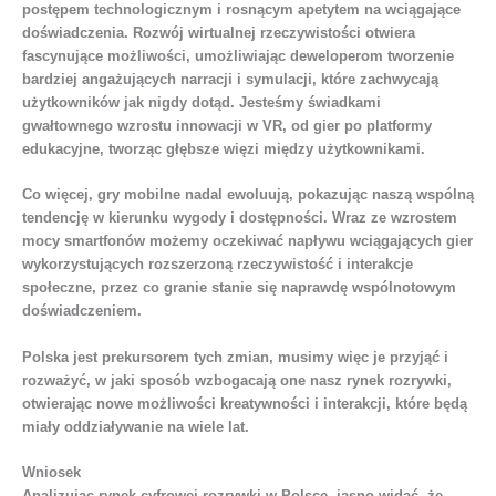
postępem technologicznym i rosnącym apetytem na wciągające
doświadczenia. Rozwój wirtualnej rzeczywistości otwiera
fascynujące możliwości, umożliwiając deweloperom tworzenie
bardziej angażujących narracji i symulacji, które zachwycają
użytkowników jak nigdy dotąd. Jesteśmy świadkami
gwałtownego wzrostu innowacji w VR, od gier po platformy
edukacyjne, tworząc głębsze więzi między użytkownikami.
Co więcej, gry mobilne nadal ewoluują, pokazując naszą wspólną
tendencję w kierunku wygody i dostępności. Wraz ze wzrostem
mocy smartfonów możemy oczekiwać napływu wciągających gier
wykorzystujących rozszerzoną rzeczywistość i interakcje
społeczne, przez co granie stanie się naprawdę wspólnotowym
doświadczeniem.
Polska jest prekursorem tych zmian, musimy więc je przyjąć i
rozważyć, w jaki sposób wzbogacają one nasz rynek rozrywki,
otwierając nowe możliwości kreatywności i interakcji, które będą
miały oddziaływanie na wiele lat.
Wniosek
Analizując rynek cyfrowej rozrywki w Polsce, jasno widać, że