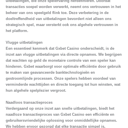
uitbetalingen, die onze spelervaring herdefiniëren. Doordat
transacties soepel worden verwerkt, neemt ons vertrouwen in het
beheer van ons speelgeld flink toe. Deze verbetering in de
doeltreffendheid van uitbetalingen bevordert niet alleen ons
strategisch spel, maar versterkt ook ons algehele vertrouwen in
het platform.
Vlugge uitbetalingen
Een essentieel kenmerk dat Gxbet Casino onderscheidt, is de
inzet aan vlugge uitbetalingen via directe opnames. We begrijpen
dat wachten op geld de monetaire controle van een speler kan
hinderen. Gxbet waarborgt voor optimale efficiëntie door gebruik
te maken van geavanceerde banktechnologieën en
gestroomlijnde processen. Onze spelers hebben voordeel van
verminderde wachttijden en directe toegang tot hun winsten, wat
hun algehele spelplezier vergroot.
Naadloos transactieproces
Verdergaand op onze inzet aan snelle uitbetalingen, biedt het
naadloze transactieproces van Gxbet Casino een efficiënte en
gebruikersvriendelijke oplossing voor onmiddellijke opnames.
We hebben ervoor gezorgd dat elke transactie simpel is,