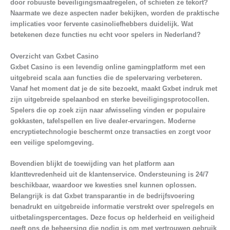
door robuuste beveiligingsmaatregelen, of schieten ze tekort?
Naarmate we deze aspecten nader bekijken, worden de praktische
implicaties voor fervente casinoliefhebbers duidelijk. Wat
betekenen deze functies nu echt voor spelers in Nederland?
Overzicht van Gxbet Casino
Gxbet Casino is een levendig online gamingplatform met een
uitgebreid scala aan functies die de spelervaring verbeteren.
Vanaf het moment dat je de site bezoekt, maakt Gxbet indruk met
zijn uitgebreide spelaanbod en sterke beveiligingsprotocollen.
Spelers die op zoek zijn naar afwisseling vinden er populaire
gokkasten, tafelspellen en live dealer-ervaringen. Moderne
encryptietechnologie beschermt onze transacties en zorgt voor
een veilige spelomgeving.
Bovendien blijkt de toewijding van het platform aan
klanttevredenheid uit de klantenservice. Ondersteuning is 24/7
beschikbaar, waardoor we kwesties snel kunnen oplossen.
Belangrijk is dat Gxbet transparantie in de bedrijfsvoering
benadrukt en uitgebreide informatie verstrekt over spelregels en
uitbetalingspercentages. Deze focus op helderheid en veiligheid
geeft ons de beheersing die nodig is om met vertrouwen gebruik