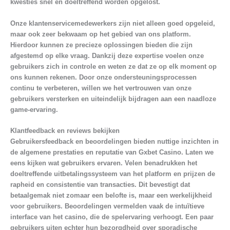
kwesties snel en doeltreffend worden opgelost.
Onze klantenservicemedewerkers zijn niet alleen goed opgeleid,
maar ook zeer bekwaam op het gebied van ons platform.
Hierdoor kunnen ze precieze oplossingen bieden die zijn
afgestemd op elke vraag. Dankzij deze expertise voelen onze
gebruikers zich in controle en weten ze dat ze op elk moment op
ons kunnen rekenen. Door onze ondersteuningsprocessen
continu te verbeteren, willen we het vertrouwen van onze
gebruikers versterken en uiteindelijk bijdragen aan een naadloze
game-ervaring.
Klantfeedback en reviews bekijken
Gebruikersfeedback en beoordelingen bieden nuttige inzichten in
de algemene prestaties en reputatie van Gxbet Casino. Laten we
eens kijken wat gebruikers ervaren. Velen benadrukken het
doeltreffende uitbetalingssysteem van het platform en prijzen de
rapheid en consistentie van transacties. Dit bevestigt dat
betaalgemak niet zomaar een belofte is, maar een werkelijkheid
voor gebruikers. Beoordelingen vermelden vaak de intuïtieve
interface van het casino, die de spelervaring verhoogt. Een paar
gebruikers uiten echter hun bezorgdheid over sporadische