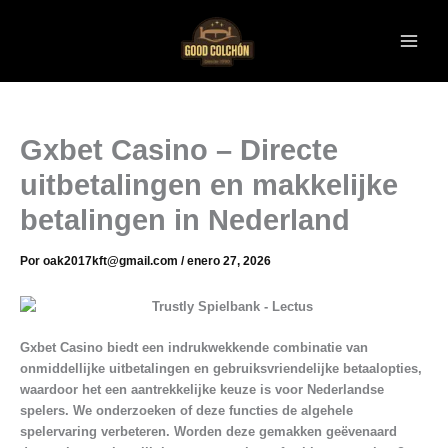
Ir
al
contenido
Gxbet Casino – Directe
uitbetalingen en makkelijke
betalingen in Nederland
Por
oak2017kft@gmail.com
/
enero 27, 2026
Gxbet Casino biedt een indrukwekkende combinatie van
onmiddellijke uitbetalingen en gebruiksvriendelijke betaalopties,
waardoor het een aantrekkelijke keuze is voor Nederlandse
spelers. We onderzoeken of deze functies de algehele
spelervaring verbeteren. Worden deze gemakken geëvenaard