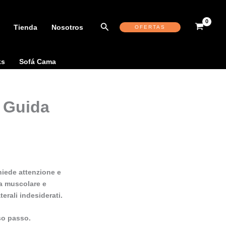
Buscar
Tienda
Nosotros
OFERTAS
ks
Sofá Cama
: Guida
hiede attenzione e
ita muscolare e
erali indesiderati.
so passo.