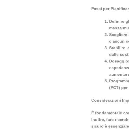
Passi per Pianificar
Definire gl
massa musc
Scegliere 
ciascun co
Stabilire 
dalle sost
Dosaggio
esperienza
aumentare
Programma
(PCT) per 
Considerazioni Imp
È fondamentale cons
Inoltre, fare ricerc
sicuro è essenziale