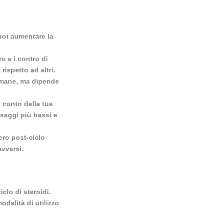
Vuoi aumentare la
o e i contro di
ispetto ad altri.
timane, ma dipende
 conto della tua
osaggi più bassi e
ero post-ciclo
avversi.
clo di steroidi.
modalità di utilizzo