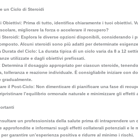
e un Ciclo di Steroidi
i Obiettivi:
Prima di tutto, identifica chiaramente i tuoi obiettivi. 
olare, migliorare la forza o accelerare il recupero?
i Steroidi:
Esplora le diverse opzioni disponibili, considerando i pr
mposto. Alcuni steroidi sono più adatti per determinate esigenze r
la Durata del Ciclo:
La durata tipica di un ciclo varia da 8 a 12 set
anze utilizzate e dagli obiettivi prefissati.
:
Determina il dosaggio appropriato per ciascun steroide, tenendo
, tolleranza e reazione individuale. È consigliabile iniziare con d
 gradualmente.
re il Post-Ciclo:
Non dimenticare di pianificare una fase di recup
ripristinare l’equilibrio ormonale naturale e minimizzare gli effetti 
ortanti
ultare un professionista della salute prima di intraprendere un ci
he approfondite e informarsi sugli effetti collaterali potenziali e le 
 per garantire un’esperienza positiva e ridurre al minimo i rischi.