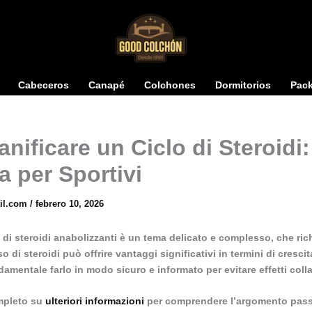
Cabeceros
Canapé
Colchones
Dormitorios
Pac
nificare un Ciclo di Steroidi
 per Sportivi
il.com
/
febrero 10, 2026
o di steroidi anabolizzanti è un tema delicato e complesso, che ric
o di steroidi può offrire vantaggi significativi in termini di cresc
amentale farlo in modo sicuro e informato per evitare effetti collat
ompleto su
ulteriori informazioni
per comprendere l’argomento pas