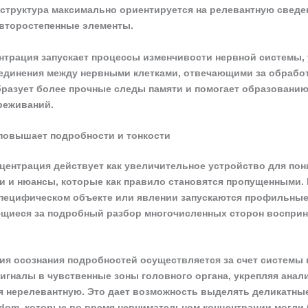
 структура максимально ориентируется на релевантную сведе
второстепенные элементы.
ентрация запускает процессы изменчивости нервной системы
динения между нервными клетками, отвечающими за обработ
бразует более прочные следы памяти и помогает образовани
реживаний.
повышает подробности и тонкости
центрация действует как увеличительное устройство для пон
и и нюансы, которые как правило становятся пропущенными. 
пецифическом объекте или явлении запускаются профильны
ющиеся за подробный разбор многочисленных сторон воспри
ия осознания подробностей осуществляется за счет системы 
сигналы в чувственные зоны головного органа, укрепляя анал
я нерелевантную. Это дает возможность выделять деликатные
rdom, которые во время невнимательном концентрации могли 