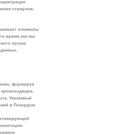
онцентрация
чения стимулов,
еркивает элементы
 то время как мы
вного органа
 данных,
енно, формируя
в происходящее,
ыта. Указанный
ний в Покердом.
 активирующей
ориентацию
ованном