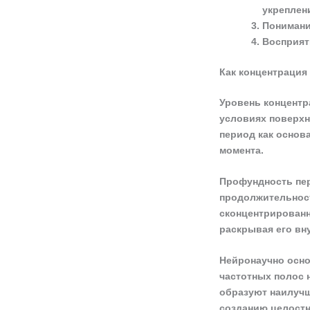
укреплен
Понимани
Восприят
Как концентрация
Уровень концентр
условиях поверхн
период как основ
момента.
Профундность пер
продолжительност
сконцентрированн
раскрывая его вн
Нейронаучно осно
частотных полос 
образуют наилучш
созданию целостн