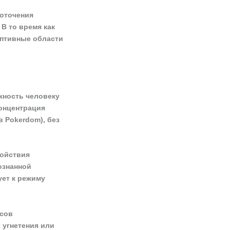
оточения
В то время как
ептивные области
жность человеку
концентрация
в Pokerdom), без
койствия
ознанной
ует к режиму
сов
 угнетения или