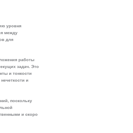
ию уровня
ся между
ов для
оложения работы
екущих задач. Это
нты и тонкости
нечеткости и
ний, поскольку
ельной
ственными и скоро