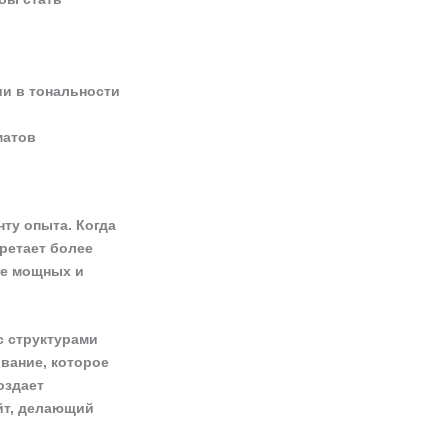
и в тональности
матов
ту опыта. Когда
ретает более
ее мощных и
с структурами
вание, которое
оздает
йт, делающий