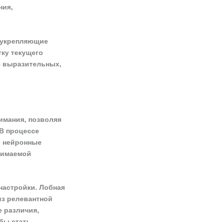
ния,
, укрепляющие
ку текущего
ю выразительных,
имания, позволяя
В процессе
е нейронные
нимаемой
настройки. Лобная
из релевантной
 различия,
бы стать