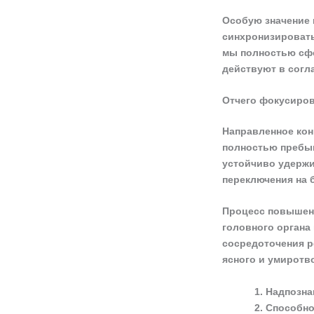
Особую значение 
синхронизировать
мы полностью сфо
действуют в согл
Отчего фокусиров
Направленное кон
полностью пребыв
устойчиво удержи
переключения на 
Процесс повышени
головного органа
сосредоточения р
ясного и умиротв
Надпозна
Способно