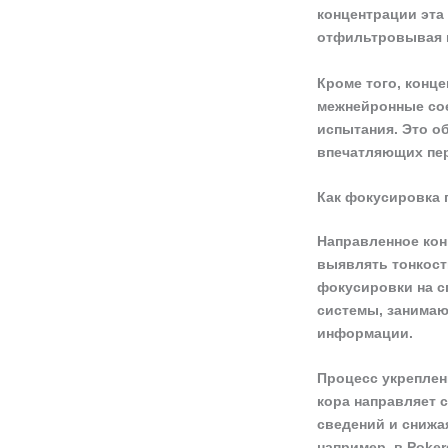
концентрации эта
отфильтровывая 
Кроме того, конц
межнейронные сое
испытания. Это о
впечатляющих пе
Как фокусировка 
Направленное кон
выявлять тонкост
фокусировки на с
системы, занима
информации.
Процесс укреплен
кора направляет 
сведений и снижа
например, в Poke