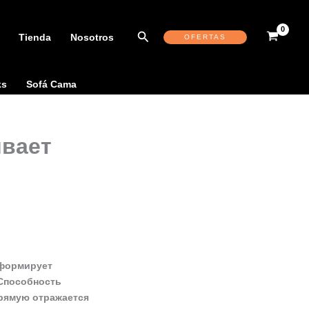
Buscar
Tienda
Nosotros
OFERTAS
ks
Sofá Cama
ивает
 формирует
Способность
прямую отражается