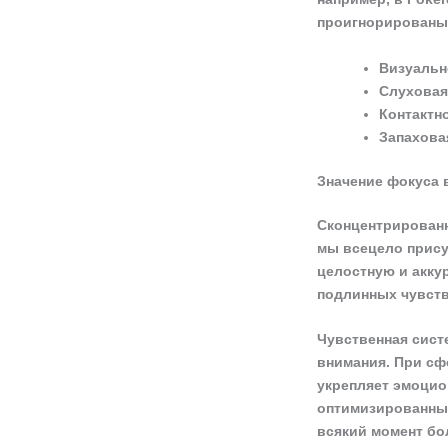
проигнорированы
Визуальн
Слуховая
Контактн
Запахова
Значение фокуса 
Сконцентрированн
мы всецело прису
целостную и акку
подлинных чувств
Чувственная систе
внимания. При сф
укрепляет эмоцио
оптимизированны
всякий момент бо