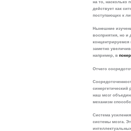
на то, насколько
действует как си
поступающих к л
Нынешние изучени
восприятия, но и 
концентрируемся 
заметно увеличив
например, в
поке
Отчего сосредото
Сосредоточеннос
синергетический 
наш мозг объедин
механизм способс
Система усиления
системы мозга. Э
интеллектуальных