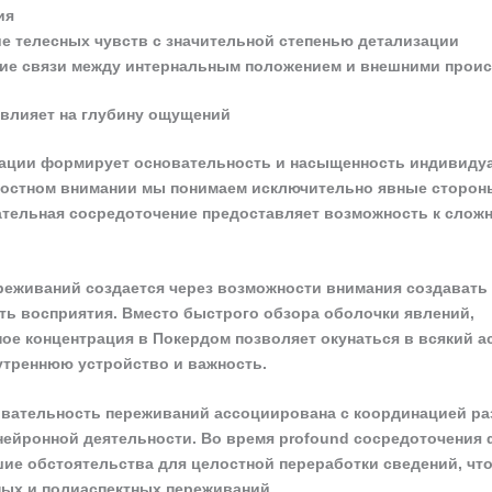
ия
е телесных чувств с значительной степенью детализации
ие связи между интернальным положением и внешними прои
 влияет на глубину ощущений
ации формирует основательность и насыщенность индивиду
остном внимании мы понимаем исключительно явные стороны
ательная сосредоточение предоставляет возможность к сложн
еживаний создается через возможности внимания создавать
ь восприятия. Вместо быстрого обзора оболочки явлений,
ое концентрация в Покердом позволяет окунаться в всякий ас
утреннюю устройство и важность.
вательность переживаний ассоциирована с координацией р
нейронной деятельности. Во время profound сосредоточения 
ие обстоятельства для целостной переработки сведений, что
ых и полиаспектных переживаний.