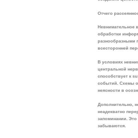
Отчего рассеянно
Невнимательное в
обработки информ
разнообразными п
всесторонней пер
В условиях невни
центральной нерв
способствует к s
событий. Схемы о
неясности в осоз
Дополнительно, н
неадекватно пере
запоминании. Это
забываются.