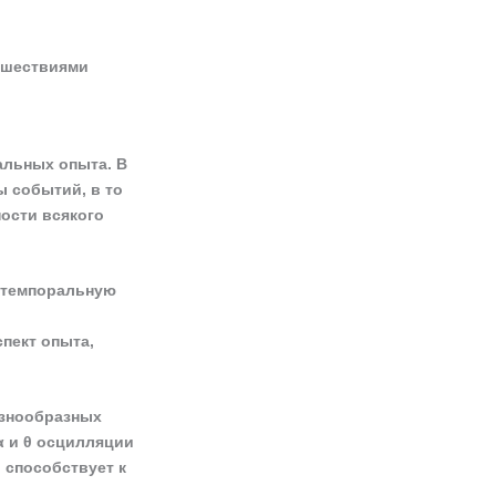
сшествиями
альных опыта. В
 событий, в то
ости всякого
 темпоральную
пект опыта,
азнообразных
α и θ осцилляции
 способствует к