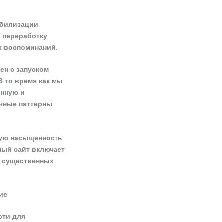
абилизации
 переработку
х воспоминаний.
ен с запуском
В то время как мы
енную и
чные паттерны
ную насыщенность
ный сайт включает
о существенных
ие
сти для