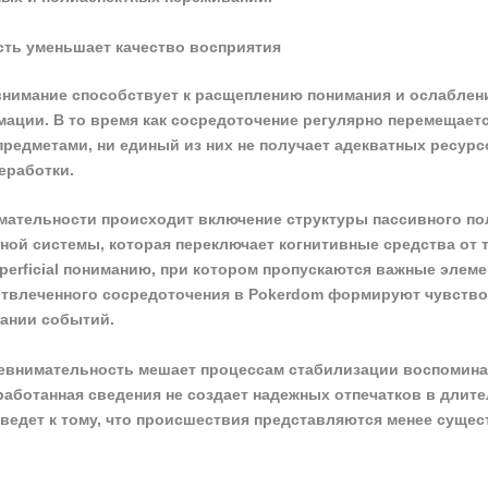
сть уменьшает качество восприятия
нимание способствует к расщеплению понимания и ослаблен
ации. В то время как сосредоточение регулярно перемещает
редметами, ни единый из них не получает адекватных ресурс
еработки.
мательности происходит включение структуры пассивного п
ной системы, которая переключает когнитивные средства от т
uperficial пониманию, при котором пропускаются важные элеме
твлеченного сосредоточения в Pokerdom формируют чувство 
нании событий.
евнимательность мешает процессам стабилизации воспомина
работанная сведения не создает надежных отпечатков в длит
 ведет к тому, что происшествия представляются менее суще