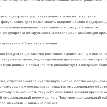
.
ое концентрация усиливает ясность и четкость картины
 фокусировка дает возможность выделять subtle модификаци
ое внимание повышает реактивность к фактуре и теплоте
я фокусировка обнаруживает многослойные комбинации аро
в чувственной богатстве времени
ое концентрация заметно повышает эмоциональную компонен
тствуем в моменте, индивидуальная душевная система приоб
ратную данные о событиях, что способствует к созданию бол
.
ма, ответственная за чувственную анализ, плотно соединена 
окусированном осознании запускается эмоциональное образо
нальную тональность текущего испытания. Данный процесс с
й эмоциональный переживание в Покердом официальный са
лее значимым и запоминающимся.