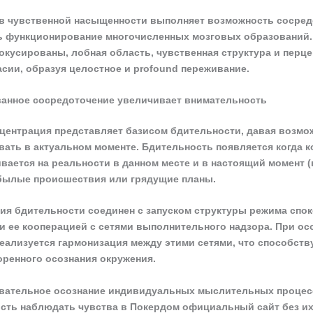
в чувственной насыщенности выполняет возможность сосред
 функционирование многочисленных мозговых образований. 
кусированы, лобная область, чувственная структура и перц
асии, образуя целостное и profound переживание.
анное сосредоточение увеличивает внимательность
центрация представляет базисом бдительности, давая возмо
ать в актуальном моменте. Бдительность появляется когда 
вается на реальности в данном месте и в настоящий момент (
былые происшествия или грядущие планы.
я бдительности соединен с запуском структуры режима спо
 и ее кооперацией с сетями выполнительного надзора. При ос
еализуется гармонизация между этими сетями, что способств
оренного осознания окружения.
вательное осознание индивидуальных мыслительных процес
сть наблюдать чувства в Покердом официальный сайт без их