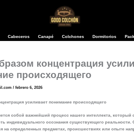
Cabeceros
Canapé
Colchones
Dormitorios
Pac
бразом концентрация усил
ние происходящего
il.com
/
febrero 6, 2026
нцентрация усиливает понимание происходящего
ется собой важнейший процесс нашего интеллекта, который
ть индивидуального осознания существующего реальности. 
я на определенных предметах, происшествиях или опыте на