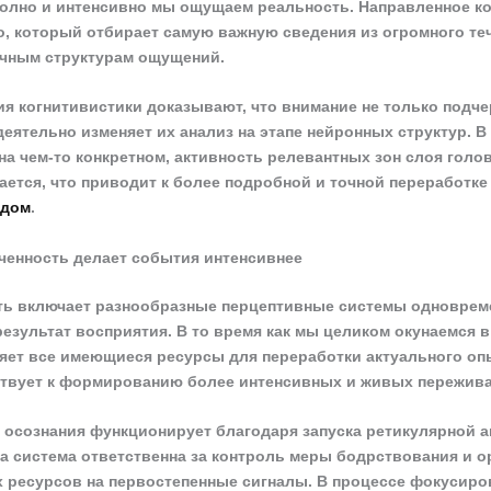
 полно и интенсивно мы ощущаем реальность. Направленное к
то, который отбирает самую важную сведения из огромного те
ичным структурам ощущений.
я когнитивистики доказывают, что внимание не только подч
деятельно изменяет их анализ на этапе нейронных структур. В
на чем-то конкретном, активность релевантных зон слоя голо
ается, что приводит к более подробной и точной переработке
рдом
.
ченность делает события интенсивнее
ть включает разнообразные перцептивные системы одноврем
результат восприятия. В то время как мы целиком окунаемся 
яет все имеющиеся ресурсы для переработки актуального оп
твует к формированию более интенсивных и живых пережива
 осознания функционирует благодаря запуска ретикулярной
та система ответственна за контроль меры бодрствования и 
 ресурсов на первостепенные сигналы. В процессе фокусир