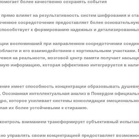
помогает более качественно сохранять события
 прямо влияет на результативность систем шифрования и ст
оченное сосредоточение предоставляет более основательную
способствует к формированию надежных и детализированны
ции воспоминаний при направленном сосредоточении соедин
области и его взаимодействием с кортикальными участками. 
емся на реальности, мозговой центр памяти получает насыщ
ную информацию, которая эффективно интегрируется в нали
чение имеет способность концентрации образовывать душев
. Осознанная интеллектуальная анализ в Покердом официаль
ро, которое усиливает системы консолидации эмоциональн
лая их более устойчивыми к стиранию.
 контроль вниманием трансформирует субъективный испытан
но управлять своим концентрацией предоставляет возможно