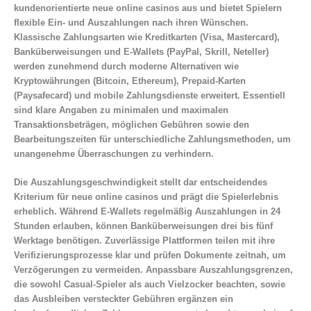
kundenorientierte neue online casinos aus und bietet Spielern
flexible Ein- und Auszahlungen nach ihren Wünschen.
Klassische Zahlungsarten wie Kreditkarten (Visa, Mastercard),
Banküberweisungen und E-Wallets (PayPal, Skrill, Neteller)
werden zunehmend durch moderne Alternativen wie
Kryptowährungen (Bitcoin, Ethereum), Prepaid-Karten
(Paysafecard) und mobile Zahlungsdienste erweitert. Essentiell
sind klare Angaben zu minimalen und maximalen
Transaktionsbeträgen, möglichen Gebühren sowie den
Bearbeitungszeiten für unterschiedliche Zahlungsmethoden, um
unangenehme Überraschungen zu verhindern.
Die Auszahlungsgeschwindigkeit stellt dar entscheidendes
Kriterium für neue online casinos und prägt die Spielerlebnis
erheblich. Während E-Wallets regelmäßig Auszahlungen in 24
Stunden erlauben, können Banküberweisungen drei bis fünf
Werktage benötigen. Zuverlässige Plattformen teilen mit ihre
Verifizierungsprozesse klar und prüfen Dokumente zeitnah, um
Verzögerungen zu vermeiden. Anpassbare Auszahlungsgrenzen,
die sowohl Casual-Spieler als auch Vielzocker beachten, sowie
das Ausbleiben versteckter Gebühren ergänzen ein