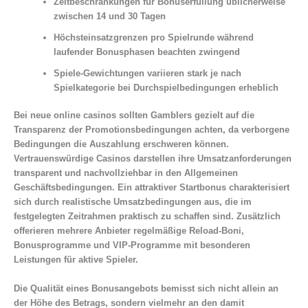
Zeitbeschränkungen für Bonuserfüllung üblicherweise
zwischen 14 und 30 Tagen
Höchsteinsatzgrenzen pro Spielrunde während
laufender Bonusphasen beachten zwingend
Spiele-Gewichtungen variieren stark je nach
Spielkategorie bei Durchspielbedingungen erheblich
Bei neue online casinos sollten Gamblers gezielt auf die
Transparenz der Promotionsbedingungen achten, da verborgene
Bedingungen die Auszahlung erschweren können.
Vertrauenswürdige Casinos darstellen ihre Umsatzanforderungen
transparent und nachvollziehbar in den Allgemeinen
Geschäftsbedingungen. Ein attraktiver Startbonus charakterisiert
sich durch realistische Umsatzbedingungen aus, die im
festgelegten Zeitrahmen praktisch zu schaffen sind. Zusätzlich
offerieren mehrere Anbieter regelmäßige Reload-Boni,
Bonusprogramme und VIP-Programme mit besonderen
Leistungen für aktive Spieler.
Die Qualität eines Bonusangebots bemisst sich nicht allein an
der Höhe des Betrags, sondern vielmehr an den damit