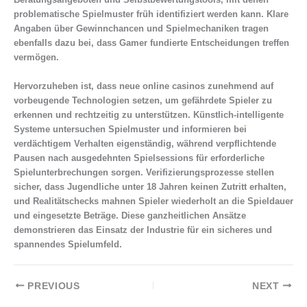
problematische Spielmuster früh identifiziert werden kann. Klare
Angaben über Gewinnchancen und Spielmechaniken tragen
ebenfalls dazu bei, dass Gamer fundierte Entscheidungen treffen
vermögen.
Hervorzuheben ist, dass neue online casinos zunehmend auf
vorbeugende Technologien setzen, um gefährdete Spieler zu
erkennen und rechtzeitig zu unterstützen. Künstlich-intelligente
Systeme untersuchen Spielmuster und informieren bei
verdächtigem Verhalten eigenständig, während verpflichtende
Pausen nach ausgedehnten Spielsessions für erforderliche
Spielunterbrechungen sorgen. Verifizierungsprozesse stellen
sicher, dass Jugendliche unter 18 Jahren keinen Zutritt erhalten,
und Realitätschecks mahnen Spieler wiederholt an die Spieldauer
und eingesetzte Beträge. Diese ganzheitlichen Ansätze
demonstrieren das Einsatz der Industrie für ein sicheres und
spannendes Spielumfeld.
PREVIOUS
NEXT