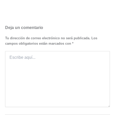
Deja un comentario
Tu dirección de correo electrónico no será publicada.
Los
campos obligatorios están marcados con
*
Escribe
aquí...