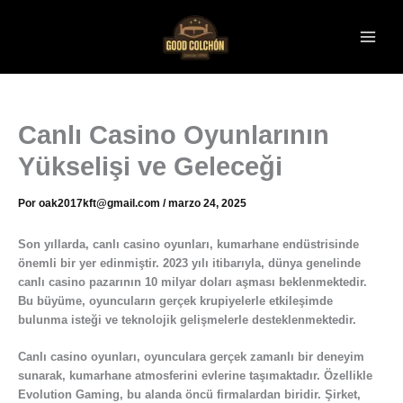
Ir
al
contenido
Canlı Casino Oyunlarının
Yükselişi ve Geleceği
Por
oak2017kft@gmail.com
/
marzo 24, 2025
Son yıllarda, canlı casino oyunları, kumarhane endüstrisinde
önemli bir yer edinmiştir. 2023 yılı itibarıyla, dünya genelinde
canlı casino pazarının 10 milyar doları aşması beklenmektedir.
Bu büyüme, oyuncuların gerçek krupiyelerle etkileşimde
bulunma isteği ve teknolojik gelişmelerle desteklenmektedir.
Canlı casino oyunları, oyunculara gerçek zamanlı bir deneyim
sunarak, kumarhane atmosferini evlerine taşımaktadır. Özellikle
Evolution Gaming, bu alanda öncü firmalardan biridir. Şirket,