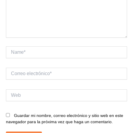
Name*
Correo
electrónico*
Web
Guardar mi nombre, correo electrónico y sitio web en este
navegador para la próxima vez que haga un comentario.