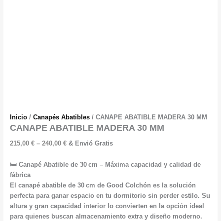
Inicio
/
Canapés Abatibles
/ CANAPE ABATIBLE MADERA 30 MM
CANAPE ABATIBLE MADERA 30 MM
Price
215,00
€
–
240,00
€
& Envió Gratis
range:
215,00 €
🛏️ Canapé Abatible de 30 cm – Máxima capacidad y calidad de
through
fábrica
240,00 €
El canapé abatible de 30 cm de Good Colchón es la solución
perfecta para ganar espacio en tu dormitorio sin perder estilo. Su
altura y gran capacidad interior lo convierten en la opción ideal
para quienes buscan almacenamiento extra y diseño moderno.