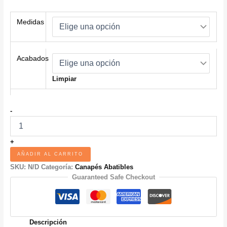
Medidas
Acabados
Limpiar
CANAPE
-
ABATIBLE
MADERA
30
+
MM
AÑADIR AL CARRITO
cantidad
SKU:
N/D
Categoría:
Canapés Abatibles
Guaranteed Safe Checkout
Descripción