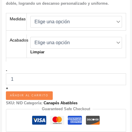
doble, logrando un descanso personalizado y uniforme.
Medidas
Acabados
Limpiar
CANAPÉ
-
GEMELAR
POLUX
cantidad
+
AÑADIR AL CARRITO
SKU:
N/D
Categoría:
Canapés Abatibles
Guaranteed Safe Checkout