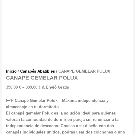
Inicio
/
Canapés Abatibles
/ CANAPÉ GEMELAR POLUX
CANAPÉ GEMELAR POLUX
Price
358,00
€
–
399,00
€
& Envió Gratis
range:
358,00 €
🛏️✨ Canapé Gemelar Polux – Máxima independencia y
through
almacenaje en tu dormitorio
399,00 €
El canapé gemelar Polux es la solución ideal para quienes
valoran la comodidad de dormir en pareja sin renunciar a la
independencia de descanso. Gracias a su diseño con dos
canapés individuales unidos, podrás usar dos colchones o uno